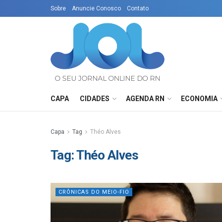
Sobre
Anuncie Conosco
Contato
CAPA
CIDADES
AGENDA RN
ECONOMIA
Capa
Tag
Théo Alves
Tag:
Théo Alves
CRÔNICAS DO MEIO-FIO