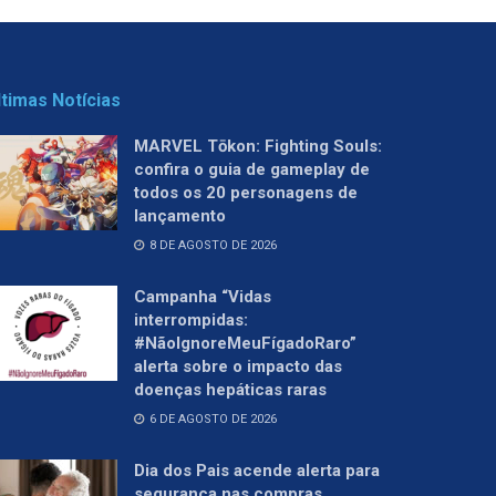
ltimas Notícias
MARVEL Tōkon: Fighting Souls:
confira o guia de gameplay de
todos os 20 personagens de
lançamento
8 DE AGOSTO DE 2026
Campanha “Vidas
interrompidas:
#NãoIgnoreMeuFígadoRaro”
alerta sobre o impacto das
doenças hepáticas raras
6 DE AGOSTO DE 2026
Dia dos Pais acende alerta para
segurança nas compras