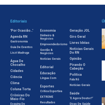
Editoriais
Ú
'Por Ocasião…'
Economia
Geração JOL
Dinheiro &
Agenda RN
Giro Geral
Negócios
Gastronomia
Livres Idéias
Empreendedorismo
Guia De Eventos
Notícias Gerais
Gestão &
Do RN
Liszt Madruga
Negócios
Opinião
Notícias Gerais
Água De
Chocalho
Pirando O
Editorial
Cabeção
Cidades
Educação
Política
Ciência
Língua.com
Fala Rô
Clima
Notícias Gerais
Esportes
Coluna Torta
Crítica Esportiva
Saúde
Crônicas Do
EXTREME
'E Agora Doutor?'
Meio-Fio
Resultados
Esquina Do
Dicas De Saúde