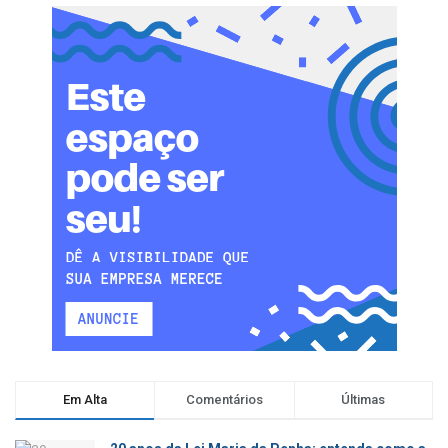
Em Alta
Comentários
Últimas