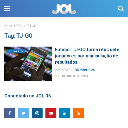
Capa
Tag
TJ-GO
Tag:
TJ-GO
Futebol: TJ-GO torna réus sete
ESPORTES
jogadores por manipulação de
resultados
POSTADO POR
RÔ MEDEIROS
28 DE JULHO DE 2023
Conectado no JOL RN