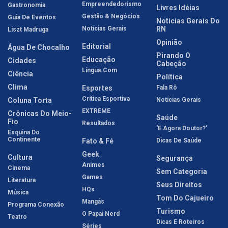
Empreendedorismo
Gastronomia
Livres Idéias
Gestão & Negócios
Guia De Eventos
Notícias Gerais Do
Notícias Gerais
RN
Liszt Madruga
Opinião
Editorial
Água De Chocalho
Pirando O
Educação
Cidades
Cabeção
Língua.com
Ciência
Política
Clima
Esportes
Fala Rô
Crítica Esportiva
Coluna Torta
Notícias Gerais
EXTREME
Crônicas Do Meio-
Saúde
Fio
Resultados
'E Agora Doutor?'
Esquina Do
Continente
Fato & Fé
Dicas De Saúde
Geek
Cultura
Segurança
Animes
Cinema
Sem Categoria
Games
Literatura
Seus Direitos
HQs
Música
Tom Do Cajueiro
Mangás
Programa Conexão
Turismo
O Papai Nerd
Teatro
Dicas E Roteiros
Séries