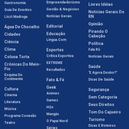
Empreendedorismo
Gastronomia
Livres Idéias
Gestão & Negócios
Guia De Eventos
Notícias Gerais Do
Notícias Gerais
RN
Liszt Madruga
Opinião
Editorial
Água De Chocalho
Pirando O
Educação
Cidades
Cabeção
Língua.com
Ciência
Política
Clima
Esportes
Fala Rô
Crítica Esportiva
Coluna Torta
Notícias Gerais
EXTREME
Crônicas Do Meio-
Saúde
Fio
Resultados
'E Agora Doutor?'
Esquina Do
Continente
Fato & Fé
Dicas De Saúde
Geek
Cultura
Segurança
Animes
Cinema
Sem Categoria
Games
Literatura
Seus Direitos
HQs
Música
Tom Do Cajueiro
Mangás
Programa Conexão
Turismo
O Papai Nerd
Teatro
Dicas E Roteiros
Séries