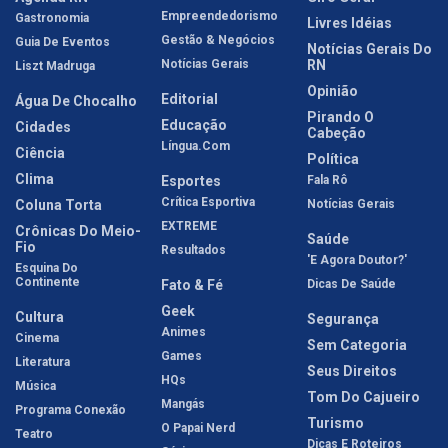
Empreendedorismo
Gastronomia
Livres Idéias
Gestão & Negócios
Guia De Eventos
Notícias Gerais Do
Notícias Gerais
RN
Liszt Madruga
Opinião
Editorial
Água De Chocalho
Pirando O
Educação
Cidades
Cabeção
Língua.com
Ciência
Política
Clima
Esportes
Fala Rô
Crítica Esportiva
Coluna Torta
Notícias Gerais
EXTREME
Crônicas Do Meio-
Saúde
Fio
Resultados
'E Agora Doutor?'
Esquina Do
Continente
Fato & Fé
Dicas De Saúde
Geek
Cultura
Segurança
Animes
Cinema
Sem Categoria
Games
Literatura
Seus Direitos
HQs
Música
Tom Do Cajueiro
Mangás
Programa Conexão
Turismo
O Papai Nerd
Teatro
Dicas E Roteiros