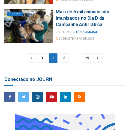
Mais de 5 mil animais são
CIDADES
imunizados no Dia D da
Campanha Antirrábica
POSTADO POR
LÚCIO AMARAL
29 DE SETEMBRO DE 2025
1
2
3
…
19
Conectado no JOL RN