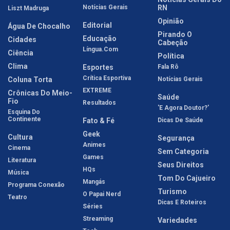
Notícias Gerais
RN
Liszt Madruga
Opinião
Editorial
Água De Chocalho
Pirando O
Educação
Cidades
Cabeção
Língua.com
Ciência
Política
Clima
Esportes
Fala Rô
Crítica Esportiva
Coluna Torta
Notícias Gerais
EXTREME
Crônicas Do Meio-
Saúde
Fio
Resultados
'E Agora Doutor?'
Esquina Do
Continente
Fato & Fé
Dicas De Saúde
Geek
Cultura
Segurança
Animes
Cinema
Sem Categoria
Games
Literatura
Seus Direitos
HQs
Música
Tom Do Cajueiro
Mangás
Programa Conexão
Turismo
O Papai Nerd
Teatro
Dicas E Roteiros
Séries
Streaming
Variedades