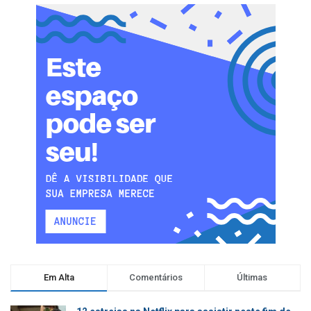
Em Alta
Comentários
Últimas