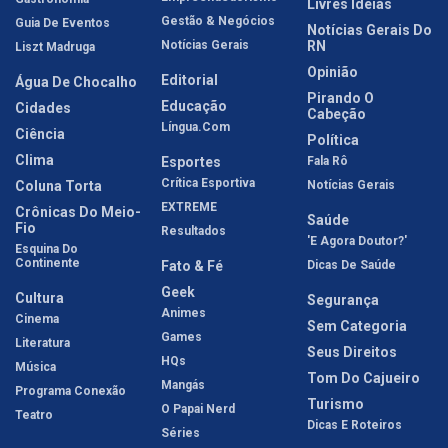
Livres Idéias
Gestão & Negócios
Guia De Eventos
Notícias Gerais Do
Notícias Gerais
RN
Liszt Madruga
Opinião
Editorial
Água De Chocalho
Pirando O
Educação
Cidades
Cabeção
Língua.com
Ciência
Política
Clima
Esportes
Fala Rô
Crítica Esportiva
Coluna Torta
Notícias Gerais
EXTREME
Crônicas Do Meio-
Saúde
Fio
Resultados
'E Agora Doutor?'
Esquina Do
Continente
Fato & Fé
Dicas De Saúde
Geek
Cultura
Segurança
Animes
Cinema
Sem Categoria
Games
Literatura
Seus Direitos
HQs
Música
Tom Do Cajueiro
Mangás
Programa Conexão
Turismo
O Papai Nerd
Teatro
Dicas E Roteiros
Séries