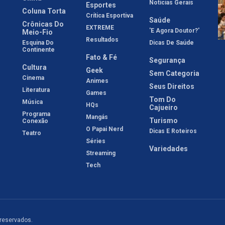
Notícias Gerais
Esportes
Coluna Torta
Crítica Esportiva
Saúde
Crônicas Do
EXTREME
'E Agora Doutor?'
Meio-Fio
Resultados
Esquina Do
Dicas De Saúde
Continente
Fato & Fé
Segurança
Cultura
Geek
Sem Categoria
Cinema
Animes
Seus Direitos
Literatura
Games
Tom Do
Música
HQs
Cajueiro
Programa
Mangás
Turismo
Conexão
O Papai Nerd
Dicas E Roteiros
Teatro
Séries
Variedades
Streaming
Tech
 reservados.