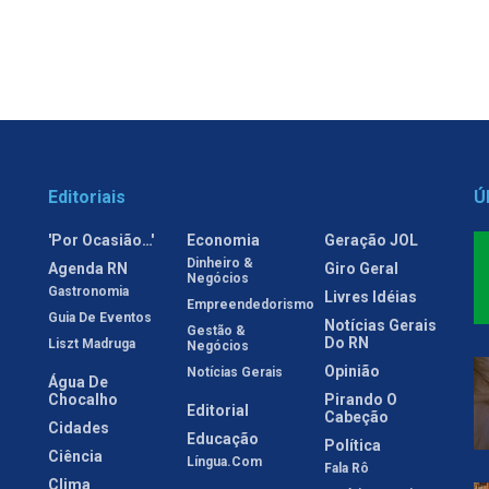
Editoriais
Ú
'Por Ocasião…'
Economia
Geração JOL
Dinheiro &
Agenda RN
Giro Geral
Negócios
Gastronomia
Livres Idéias
Empreendedorismo
Guia De Eventos
Notícias Gerais
Gestão &
Do RN
Liszt Madruga
Negócios
Opinião
Notícias Gerais
Água De
Chocalho
Pirando O
Editorial
Cabeção
Cidades
Educação
Política
Ciência
Língua.com
Fala Rô
Clima