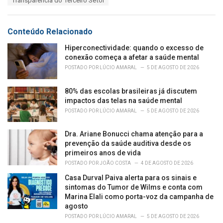
Transparência do Terceiro Setor
g
g
s
o
:
r
Conteúdo Relacionado
i
e
Hiperconectividade: quando o excesso de
s
conexão começa a afetar a saúde mental
:
POSTADO POR
LÚCIO AMARAL
5 DE AGOSTO DE 2026
80% das escolas brasileiras já discutem
impactos das telas na saúde mental
POSTADO POR
LÚCIO AMARAL
5 DE AGOSTO DE 2026
Dra. Ariane Bonucci chama atenção para a
prevenção da saúde auditiva desde os
primeiros anos de vida
POSTADO POR
JOÃO COSTA
4 DE AGOSTO DE 2026
Casa Durval Paiva alerta para os sinais e
sintomas do Tumor de Wilms e conta com
Marina Elali como porta-voz da campanha de
agosto
POSTADO POR
LÚCIO AMARAL
5 DE AGOSTO DE 2026