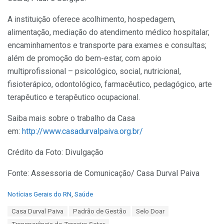
A instituição oferece acolhimento, hospedagem,
alimentação, mediação do atendimento médico hospitalar;
encaminhamentos e transporte para exames e consultas;
além de promoção do bem-estar, com apoio
multiprofissional – psicológico, social, nutricional,
fisioterápico, odontológico, farmacêutico, pedagógico, arte
terapêutico e terapêutico ocupacional.
Saiba mais sobre o trabalho da Casa
em:
http://www.casadurvalpaiva.org.br/
Crédito da Foto: Divulgação
Fonte: Assessoria de Comunicação/ Casa Durval Paiva
C
Notícias Gerais do RN
,
Saúde
a
T
Casa Durval Paiva
Padrão de Gestão
Selo Doar
t
a
e