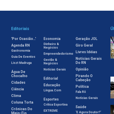
Editoriais
Ú
'Por Ocasião…'
Economia
Geração JOL
Dinheiro &
Agenda RN
Giro Geral
Negócios
Gastronomia
Livres Idéias
Empreendedorismo
Guia De Eventos
Notícias Gerais
Gestão &
Do RN
Liszt Madruga
Negócios
Opinião
Notícias Gerais
Água De
Chocalho
Pirando O
Editorial
Cabeção
Cidades
Educação
Política
Ciência
Língua.com
Fala Rô
Clima
Notícias Gerais
Esportes
Coluna Torta
Crítica Esportiva
Saúde
Crônicas Do
EXTREME
'E Agora Doutor?'
Meio-Fio