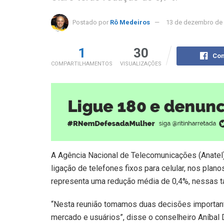
Postado por
Rô Medeiros
13 de dezembro de
1
30
Com
COMPARTILHAMENTOS
VISUALIZAÇÕES
A Agência Nacional de Telecomunicações (Anatel) 
ligação de telefones fixos para celular, nos pla
representa uma redução média de 0,4%, nessas ta
“Nesta reunião tomamos duas decisões importante
mercado e usuários”, disse o conselheiro Aníbal 