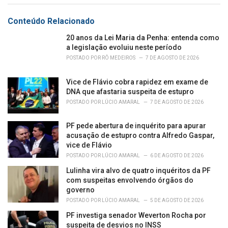
s
o
:
r
Conteúdo Relacionado
i
e
20 anos da Lei Maria da Penha: entenda como
s
a legislação evoluiu neste período
:
POSTADO POR
RÔ MEDEIROS
7 DE AGOSTO DE 2026
Vice de Flávio cobra rapidez em exame de
DNA que afastaria suspeita de estupro
POSTADO POR
LÚCIO AMARAL
7 DE AGOSTO DE 2026
PF pede abertura de inquérito para apurar
acusação de estupro contra Alfredo Gaspar,
vice de Flávio
POSTADO POR
LÚCIO AMARAL
6 DE AGOSTO DE 2026
Lulinha vira alvo de quatro inquéritos da PF
com suspeitas envolvendo órgãos do
governo
POSTADO POR
LÚCIO AMARAL
5 DE AGOSTO DE 2026
PF investiga senador Weverton Rocha por
suspeita de desvios no INSS