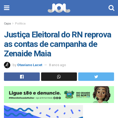
Capa
Política
Justiça Eleitoral do RN reprova
as contas de campanha de
Zenaide Maia
by
Otaviano Lacet
8 anos ago