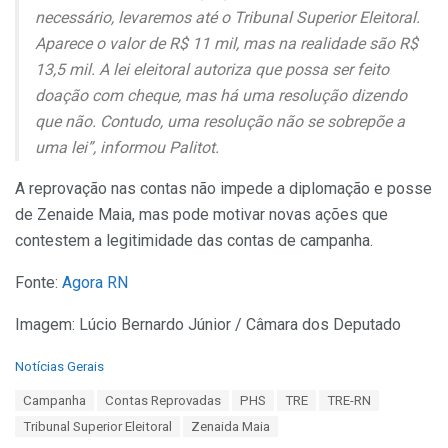
necessário, levaremos até o Tribunal Superior Eleitoral.
Aparece o valor de R$ 11 mil, mas na realidade são R$
13,5 mil. A lei eleitoral autoriza que possa ser feito
doação com cheque, mas há uma resolução dizendo
que não. Contudo, uma resolução não se sobrepõe a
uma lei”, informou Palitot.
A reprovação nas contas não impede a diplomação e posse
de Zenaide Maia, mas pode motivar novas ações que
contestem a legitimidade das contas de campanha.
Fonte:
Agora RN
Imagem: Lúcio Bernardo Júnior / Câmara dos Deputado
C
Notícias Gerais
a
T
Campanha
Contas Reprovadas
PHS
TRE
TRE-RN
t
a
e
Tribunal Superior Eleitoral
Zenaida Maia
g
g