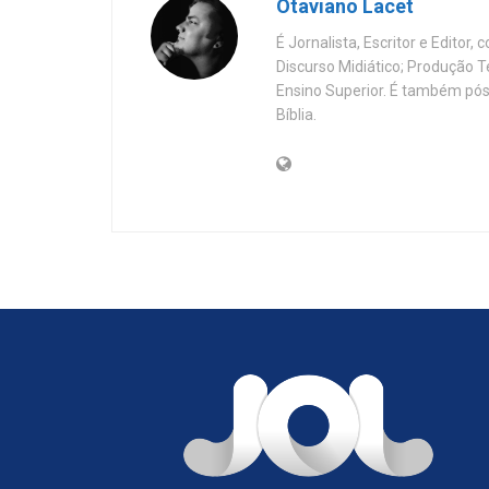
Otaviano Lacet
É Jornalista, Escritor e Editor
Discurso Midiático; Produção 
Ensino Superior. É também pós
Bíblia.