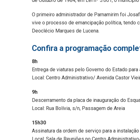
de Outubro de 1984, em Lei nº 5.601, o município
O primeiro administrador de Parnamirim foi Jos
vive o processo de emancipação política, tendo
Deoclécio Marques de Lucena.
Confira a programação comple
8h
Entrega de viaturas pelo Governo do Estado para
Local: Centro Administrativo/ Avenida Castor Vie
9h
Descerramento da placa de inauguração do Esqu
Local: Rua Bolívia, s/n, Passagem de Areia
15h30
Assinatura da ordem de serviço para a instalação
Local: Sala de Reuniões no Centro Administrativo/