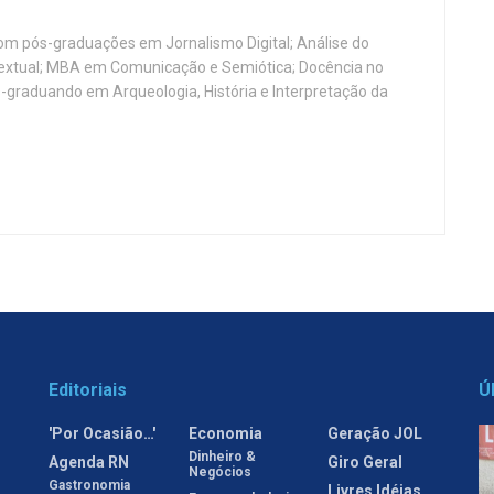
, com pós-graduações em Jornalismo Digital; Análise do
Textual; MBA em Comunicação e Semiótica; Docência no
-graduando em Arqueologia, História e Interpretação da
Editoriais
Ú
'Por Ocasião…'
Economia
Geração JOL
Dinheiro &
Agenda RN
Giro Geral
Negócios
Gastronomia
Livres Idéias