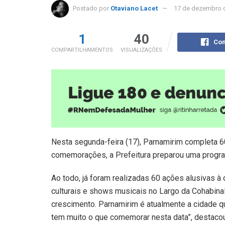
Postado por
Otaviano Lacet
17 de dezembro 
1
40
Com
COMPARTILHAMENTOS
VISUALIZAÇÕES
Nesta segunda-feira (17), Parnamirim completa 60
comemorações, a Prefeitura preparou uma progra
Ao todo, já foram realizadas 60 ações alusivas à
culturais e shows musicais no Largo da Cohabinal
crescimento. Parnamirim é atualmente a cidade 
tem muito o que comemorar nesta data”, destacou