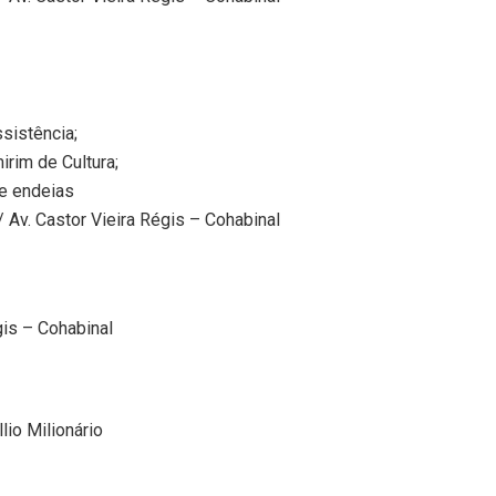
sistência;
irim de Cultura;
de endeias
 Av. Castor Vieira Régis – Cohabinal
gis – Cohabinal
lio Milionário