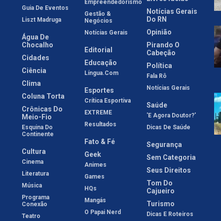
Empreendedorismo
Guia De Eventos
Notícias Gerais
Gestão &
Do RN
Liszt Madruga
Negócios
Opinião
Notícias Gerais
Água De
Chocalho
Pirando O
Editorial
Cabeção
Cidades
Educação
Política
Ciência
Língua.com
Fala Rô
Clima
Notícias Gerais
Esportes
Coluna Torta
Crítica Esportiva
Saúde
Crônicas Do
EXTREME
'E Agora Doutor?'
Meio-Fio
Resultados
Esquina Do
Dicas De Saúde
Continente
Fato & Fé
Segurança
Cultura
Geek
Sem Categoria
Cinema
Animes
Seus Direitos
Literatura
Games
Tom Do
Música
HQs
Cajueiro
Programa
Mangás
Turismo
Conexão
O Papai Nerd
Dicas E Roteiros
Teatro