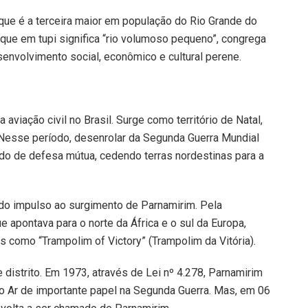
que é a terceira maior em população do Rio Grande do
 que em tupi significa “rio volumoso pequeno”, congrega
nvolvimento social, econômico e cultural perene.
aviação civil no Brasil. Surge como território de Natal,
 Nesse período, desenrolar da Segunda Guerra Mundial
do de defesa mútua, cedendo terras nordestinas para a
ndo impulso ao surgimento de Parnamirim. Pela
e apontava para o norte da África e o sul da Europa,
s como “Trampolim of Victory” (Trampolim da Vitória).
distrito. Em 1973, através de Lei nº 4.278, Parnamirim
 Ar de importante papel na Segunda Guerra. Mas, em 06