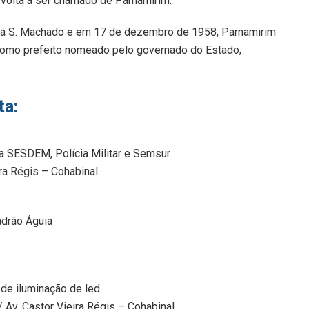
 volta a ser chamado de Parnamirim.
afá S. Machado e em 17 de dezembro de 1958, Parnamirim
 como prefeito nomeado pelo governado do Estado,
ta:
 a SESDEM, Polícia Militar e Semsur
ira Régis – Cohabinal
adrão Águia
 de iluminação de led
 Av. Castor Vieira Régis – Cohabinal