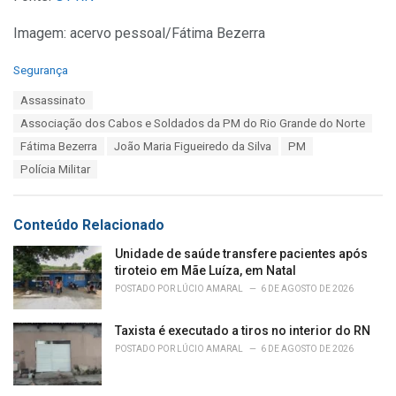
Imagem: acervo pessoal/Fátima Bezerra
C
Segurança
a
T
Assassinato
t
a
e
Associação dos Cabos e Soldados da PM do Rio Grande do Norte
g
g
s
Fátima Bezerra
João Maria Figueiredo da Silva
PM
o
:
r
Polícia Militar
i
e
s
Conteúdo Relacionado
:
Unidade de saúde transfere pacientes após
tiroteio em Mãe Luíza, em Natal
POSTADO POR
LÚCIO AMARAL
6 DE AGOSTO DE 2026
Taxista é executado a tiros no interior do RN
POSTADO POR
LÚCIO AMARAL
6 DE AGOSTO DE 2026