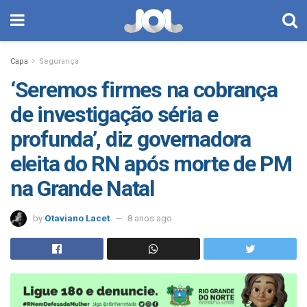
Capa
Segurança
‘Seremos firmes na cobrança
de investigação séria e
profunda’, diz governadora
eleita do RN após morte de PM
na Grande Natal
by
Otaviano Lacet
8 anos ago