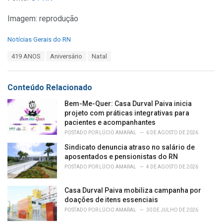
Imagem: reprodução
C
Notícias Gerais do RN
a
T
419 ANOS
Aniversário
Natal
t
a
e
g
g
s
o
Conteúdo Relacionado
:
r
i
Bem-Me-Quer: Casa Durval Paiva inicia
e
projeto com práticas integrativas para
s
pacientes e acompanhantes
:
POSTADO POR
LÚCIO AMARAL
6 DE AGOSTO DE 2026
Sindicato denuncia atraso no salário de
aposentados e pensionistas do RN
POSTADO POR
LÚCIO AMARAL
4 DE AGOSTO DE 2026
Casa Durval Paiva mobiliza campanha por
doações de itens essenciais
POSTADO POR
LÚCIO AMARAL
30 DE JULHO DE 2026