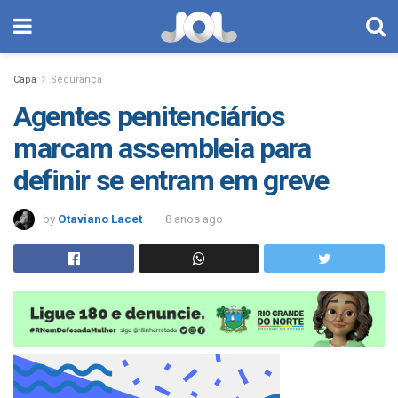
Capa
Segurança
Agentes penitenciários
marcam assembleia para
definir se entram em greve
by
Otaviano Lacet
8 anos ago