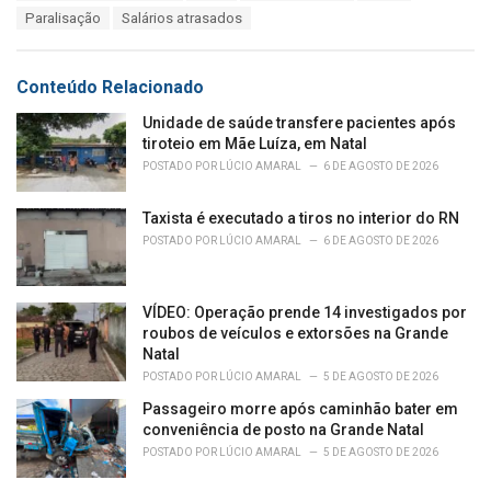
a
e
Paralisação
Salários atrasados
g
g
s
o
:
r
Conteúdo Relacionado
i
e
Unidade de saúde transfere pacientes após
s
tiroteio em Mãe Luíza, em Natal
:
POSTADO POR
LÚCIO AMARAL
6 DE AGOSTO DE 2026
Taxista é executado a tiros no interior do RN
POSTADO POR
LÚCIO AMARAL
6 DE AGOSTO DE 2026
VÍDEO: Operação prende 14 investigados por
roubos de veículos e extorsões na Grande
Natal
POSTADO POR
LÚCIO AMARAL
5 DE AGOSTO DE 2026
Passageiro morre após caminhão bater em
conveniência de posto na Grande Natal
POSTADO POR
LÚCIO AMARAL
5 DE AGOSTO DE 2026