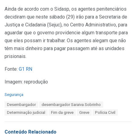
Ainda de acordo com o Sidasp, os agentes penitenciários
decidiram que neste sábado (29) irão para a Secretaria de
Justiça e Cidadania (Sejuc), no Centro Administrativo, para
aguardar que o governo providencie algum transporte para
que eles possam ir trabalhar. Os agentes alegam que não
têm mais dinheiro para pagar passagem até as unidades
prisionais.
Fonte:
G1 RN
Imagem: reprodução
C
Segurança
a
T
Desembargador
desembargador Saraiva Sobrinho
t
a
e
Determinação judicial
Fim da greve
Greve
Polícia Civil
g
g
s
o
:
r
Conteúdo Relacionado
i