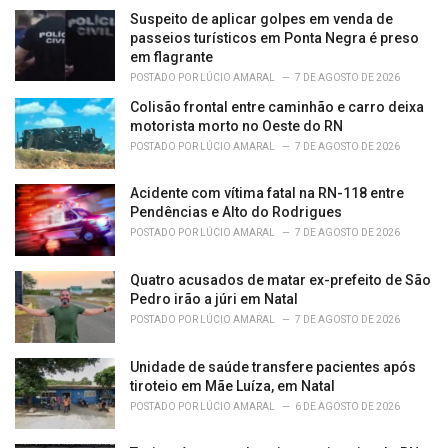
e
Suspeito de aplicar golpes em venda de
s
passeios turísticos em Ponta Negra é preso
:
em flagrante
POSTADO POR
LÚCIO AMARAL
7 DE AGOSTO DE 2026
Colisão frontal entre caminhão e carro deixa
motorista morto no Oeste do RN
POSTADO POR
LÚCIO AMARAL
7 DE AGOSTO DE 2026
Acidente com vítima fatal na RN-118 entre
Pendências e Alto do Rodrigues
POSTADO POR
LÚCIO AMARAL
7 DE AGOSTO DE 2026
Quatro acusados de matar ex-prefeito de São
Pedro irão a júri em Natal
POSTADO POR
LÚCIO AMARAL
7 DE AGOSTO DE 2026
Unidade de saúde transfere pacientes após
tiroteio em Mãe Luíza, em Natal
POSTADO POR
LÚCIO AMARAL
6 DE AGOSTO DE 2026