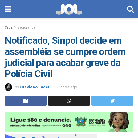
Capa
Segurança
Notificado, Sinpol decide em
assembléia se cumpre ordem
judicial para acabar greve da
Polícia Civil
by
Otaviano Lacet
8 anos ago