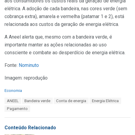
aos consumidores os custos reais da geração de energia
elétrica. A adoção de cada bandeira, nas cores verde (sem
cobrança extra), amarela e vermelha (patamar 1 e 2), está
relacionada aos custos da geração de energia elétrica.
A Aneel alerta que, mesmo com a bandeira verde, é
importante manter as ações relacionadas ao uso
consciente e combate ao desperdício de energia elétrica.
Fonte:
Nominuto
Imagem: reprodução
C
Economia
a
T
ANEEL
Bandeira verde
Conta de energia
Energia Elétrica
t
a
e
Pagamento
g
g
s
o
:
r
Conteúdo Relacionado
i
e