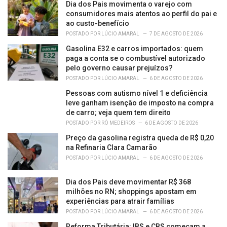
Dia dos Pais movimenta o varejo com
s
consumidores mais atentos ao perfil do pai e
:
ao custo-benefício
POSTADO POR
LÚCIO AMARAL
7 DE AGOSTO DE 2026
Gasolina E32 e carros importados: quem
paga a conta se o combustível autorizado
pelo governo causar prejuízos?
POSTADO POR
LÚCIO AMARAL
6 DE AGOSTO DE 2026
Pessoas com autismo nível 1 e deficiência
leve ganham isenção de imposto na compra
de carro; veja quem tem direito
POSTADO POR
RÔ MEDEIROS
6 DE AGOSTO DE 2026
Preço da gasolina registra queda de R$ 0,20
na Refinaria Clara Camarão
POSTADO POR
LÚCIO AMARAL
6 DE AGOSTO DE 2026
Dia dos Pais deve movimentar R$ 368
milhões no RN; shoppings apostam em
experiências para atrair famílias
POSTADO POR
LÚCIO AMARAL
6 DE AGOSTO DE 2026
Reforma Tributária: IBS e CBS começam a