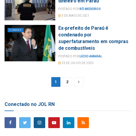
dinheiro em Paraú
POSTADO POR
RÔ MEDEIROS
5 DE MAIO DE 2021
Ex-prefeito de Paraú é
CIDADES
condenado por
superfaturamento em compras
de combustíveis
POSTADO POR
LÚCIO AMARAL
23 DE JULHO DE 2020
1
2
Conectado no JOL RN