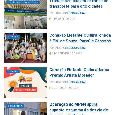
Transpasse suspende linhas de
NOTÍCIAS GERAIS DO RN
transporte para oito cidades
POSTADO POR
LÚCIO AMARAL
1 DE ABRIL DE 2024
Conexão Elefante Cultural chega
CIDADES
à Elói de Souza, Paraú e Grossos
POSTADO POR
LÚCIO AMARAL
2 DE SETEMBRO DE 2022
Conexão Elefante Cultural lança
CIDADES
Prêmio Artista Morador
POSTADO POR
LÚCIO AMARAL
20 DE JULHO DE 2022
Operação do MPRN apura
SEGURANÇA
suposto esquema de desvio de