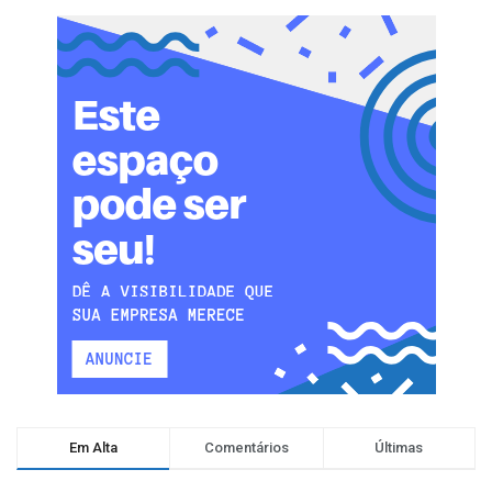
Em Alta
Comentários
Últimas