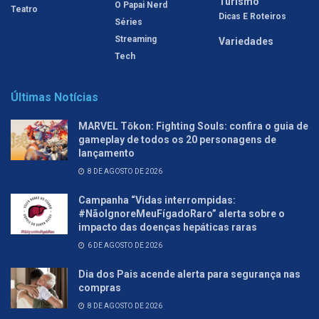
Turismo
O Papai Nerd
Teatro
Dicas E Roteiros
Séries
Streaming
Variedades
Tech
Últimas Notícias
MARVEL Tōkon: Fighting Souls: confira o guia de
gameplay de todos os 20 personagens de
lançamento
8 DE AGOSTO DE 2026
Campanha “Vidas interrompidas:
#NãoIgnoreMeuFígadoRaro” alerta sobre o
impacto das doenças hepáticas raras
6 DE AGOSTO DE 2026
Dia dos Pais acende alerta para segurança nas
compras
8 DE AGOSTO DE 2026