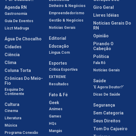
Dinheiro & Negócios
Agenda RN
Giro Geral
Empreendedorismo
Gastronomia
Livres Idéias
Gestão & Negócios
Guia De Eventos
Notícias Gerais Do
Notícias Gerais
RN
Liszt Madruga
Opinião
Editorial
Água De Chocalho
Pirando O
Educação
Cidades
Cabeção
Língua.com
Ciência
Política
Clima
Esportes
Fala Rô
Crítica Esportiva
Coluna Torta
Notícias Gerais
EXTREME
Crônicas Do Meio-
Saúde
Fio
Resultados
'E Agora Doutor?'
Esquina Do
Continente
Fato & Fé
Dicas De Saúde
Geek
Cultura
Segurança
Animes
Cinema
Sem Categoria
Games
Literatura
Seus Direitos
HQs
Música
Tom Do Cajueiro
Mangás
Programa Conexão