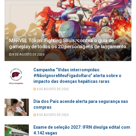
MARVEL Tōkon: Fighting Souls: confira o guia de
gameplay de todos os 20 personagens de lançamento
8 DE AGOSTO DE 2026
Campanha “Vidas interrompidas:
#NãoIgnoreMeuFígadoRaro” alerta sobre o
impacto das doenças hepáticas raras
6 DE AGOSTO DE 2026
Dia dos Pais acende alerta para segurança nas
compras
8 DE AGOSTO DE 2026
Exame de seleção 2027: IFRN divulga edital com
4.142 vagas