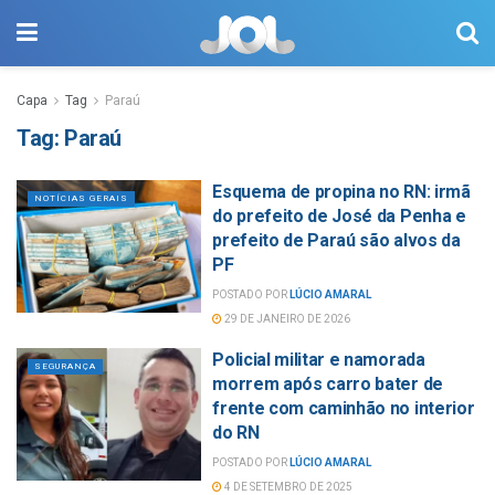
Capa
Tag
Paraú
Tag:
Paraú
Esquema de propina no RN: irmã
NOTÍCIAS GERAIS
do prefeito de José da Penha e
prefeito de Paraú são alvos da
PF
POSTADO POR
LÚCIO AMARAL
29 DE JANEIRO DE 2026
Policial militar e namorada
SEGURANÇA
morrem após carro bater de
frente com caminhão no interior
do RN
POSTADO POR
LÚCIO AMARAL
4 DE SETEMBRO DE 2025