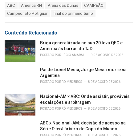
a
T
ABC
América RN
Arena das Dunas
CAMPEÃO
t
a
e
Campeonato Potiguar
final do primeiro turno
g
g
s
o
:
r
Conteúdo Relacionado
i
e
Briga generaliizada no sub 20 leva QFC e
s
América às barras do TJD
:
POSTADO POR
LÚCIO AMARAL
9 DE AGOSTO DE 2026
Pai de Lionel Messi, Jorge Messi morre na
Argentina
POSTADO POR
RÔ MEDEIROS
8 DE AGOSTO DE 2026
Nacional-AM x ABC: Onde assistir, prováveis
escalações e arbitragem
POSTADO POR
RÔ MEDEIROS
8 DE AGOSTO DE 2026
ABC x Nacional-AM: decisão de acesso na
Série D terá árbitro de Copa do Mundo
POSTADO POR
RÔ MEDEIROS
6 DE AGOSTO DE 2026