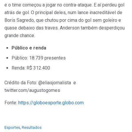
e o time começou a jogar no contra-ataque. E aí perdeu gol
atrás de gol. O principal deles, num lance inacreditável de
Boris
Sagredo
, que chutou por cima do gol sem goleiro e
quase debaixo das traves. Anderson também desperdiçou
grande chance.
Público e renda
Público: 18.739 presentes
Renda: R$ 312.400
Crédito da Foto: @eliasjornalista e
twitter.com/augustogomes
Fonte:
https://globoesporte.globo.com
C
Esportes
,
Resultados