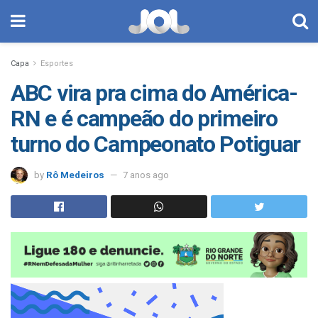
Capa
Esportes
ABC vira pra cima do América-
RN e é campeão do primeiro
turno do Campeonato Potiguar
by
Rô Medeiros
7 anos ago