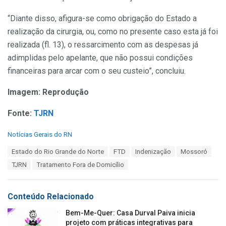
“Diante disso, afigura-se como obrigação do Estado a
realização da cirurgia, ou, como no presente caso esta já foi
realizada (fl. 13), o ressarcimento com as despesas já
adimplidas pelo apelante, que não possui condições
financeiras para arcar com o seu custeio”, concluiu.
Imagem: Reprodução
Fonte:
TJRN
C
Notícias Gerais do RN
a
T
Estado do Rio Grande do Norte
FTD
Indenização
Mossoró
t
a
e
TJRN
Tratamento Fora de Domicílio
g
g
s
o
:
r
Conteúdo Relacionado
i
e
Bem-Me-Quer: Casa Durval Paiva inicia
s
projeto com práticas integrativas para
: