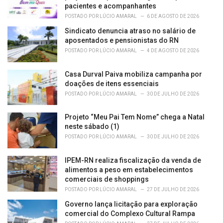
pacientes e acompanhantes
POSTADO POR
LÚCIO AMARAL
6 DE AGOSTO DE 2026
Sindicato denuncia atraso no salário de
aposentados e pensionistas do RN
POSTADO POR
LÚCIO AMARAL
4 DE AGOSTO DE 2026
Casa Durval Paiva mobiliza campanha por
doações de itens essenciais
POSTADO POR
LÚCIO AMARAL
30 DE JULHO DE 2026
Projeto “Meu Pai Tem Nome” chega a Natal
neste sábado (1)
POSTADO POR
LÚCIO AMARAL
30 DE JULHO DE 2026
IPEM-RN realiza fiscalização da venda de
alimentos a peso em estabelecimentos
comerciais de shoppings
POSTADO POR
LÚCIO AMARAL
27 DE JULHO DE 2026
Governo lança licitação para exploração
comercial do Complexo Cultural Rampa