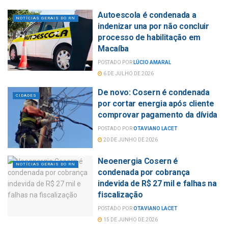
Autoescola é condenada a
NOTÍCIAS GERAIS DO RN
indenizar una por não concluir
processo de habilitação em
Macaíba
POSTADO POR
LÚCIO AMARAL
6 DE JULHO DE 2026
De novo: Cosern é condenada
CIDADES
por cortar energia após cliente
comprovar pagamento da dívida
POSTADO POR
OTAVIANO LACET
20 DE JUNHO DE 2026
Neoenergia Cosern é
NOTÍCIAS GERAIS DO RN
condenada por cobrança
indevida de R$ 27 mil e falhas na
fiscalização
POSTADO POR
OTAVIANO LACET
15 DE JUNHO DE 2026