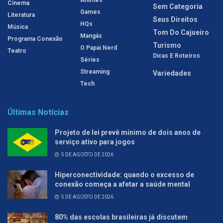
Animes
Cinema
Sem Categoria
Games
Literatura
Seus Direitos
HQs
Música
Tom Do Cajueiro
Mangás
Programa Conexão
Turismo
O Papai Nerd
Teatro
Dicas E Roteiros
Séries
Streaming
Variedades
Tech
Últimas Notícias
Projeto de lei prevê mínimo de dois anos de
serviço ativo para jogos
5 DE AGOSTO DE 2026
Hiperconectividade: quando o excesso de
conexão começa a afetar a saúde mental
5 DE AGOSTO DE 2026
80% das escolas brasileiras já discutem