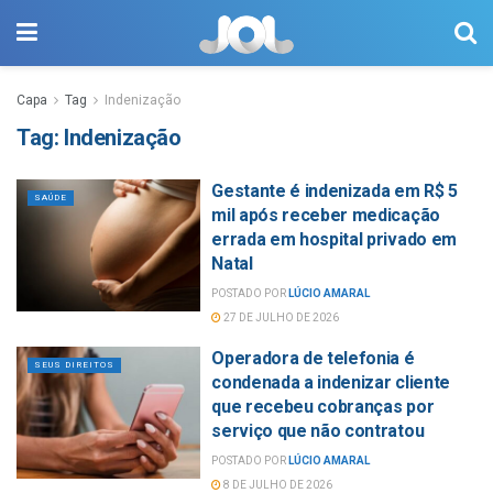
Capa
Tag
Indenização
Tag:
Indenização
Gestante é indenizada em R$ 5
SAÚDE
mil após receber medicação
errada em hospital privado em
Natal
POSTADO POR
LÚCIO AMARAL
27 DE JULHO DE 2026
Operadora de telefonia é
SEUS DIREITOS
condenada a indenizar cliente
que recebeu cobranças por
serviço que não contratou
POSTADO POR
LÚCIO AMARAL
8 DE JULHO DE 2026