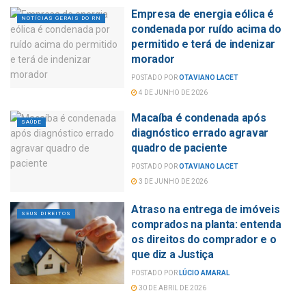
Empresa de energia eólica é
NOTÍCIAS GERAIS DO RN
condenada por ruído acima do
permitido e terá de indenizar
morador
POSTADO POR
OTAVIANO LACET
4 DE JUNHO DE 2026
Macaíba é condenada após
SAÚDE
diagnóstico errado agravar
quadro de paciente
POSTADO POR
OTAVIANO LACET
3 DE JUNHO DE 2026
Atraso na entrega de imóveis
SEUS DIREITOS
comprados na planta: entenda
os direitos do comprador e o
que diz a Justiça
POSTADO POR
LÚCIO AMARAL
30 DE ABRIL DE 2026