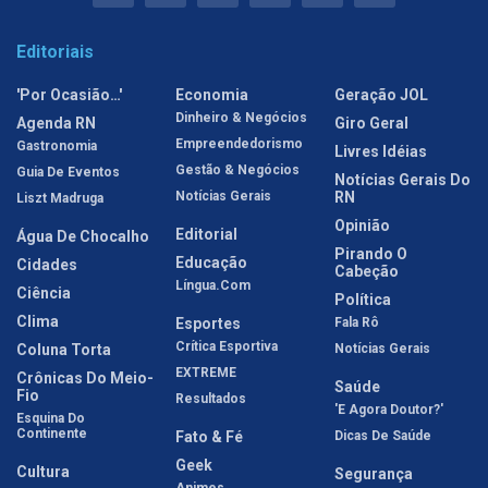
Editoriais
'Por Ocasião…'
Economia
Geração JOL
Dinheiro & Negócios
Agenda RN
Giro Geral
Empreendedorismo
Gastronomia
Livres Idéias
Gestão & Negócios
Guia De Eventos
Notícias Gerais Do
Notícias Gerais
RN
Liszt Madruga
Opinião
Editorial
Água De Chocalho
Pirando O
Educação
Cidades
Cabeção
Língua.com
Ciência
Política
Clima
Esportes
Fala Rô
Crítica Esportiva
Coluna Torta
Notícias Gerais
EXTREME
Crônicas Do Meio-
Saúde
Fio
Resultados
'E Agora Doutor?'
Esquina Do
Continente
Fato & Fé
Dicas De Saúde
Geek
Cultura
Segurança