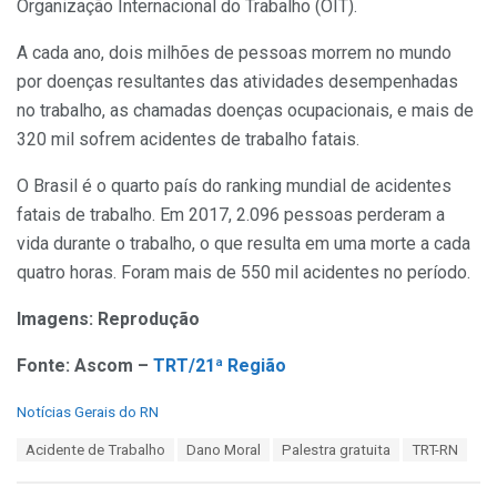
Organização Internacional do Trabalho (OIT).
A cada ano, dois milhões de pessoas morrem no mundo
por doenças resultantes das atividades desempenhadas
no trabalho, as chamadas doenças ocupacionais, e mais de
320 mil sofrem acidentes de trabalho fatais.
O Brasil é o quarto país do ranking mundial de acidentes
fatais de trabalho. Em 2017, 2.096 pessoas perderam a
vida durante o trabalho, o que resulta em uma morte a cada
quatro horas. Foram mais de 550 mil acidentes no período.
Imagens: Reprodução
Fonte: Ascom –
TRT/21ª Região
C
Notícias Gerais do RN
a
T
Acidente de Trabalho
Dano Moral
Palestra gratuita
TRT-RN
t
a
e
g
g