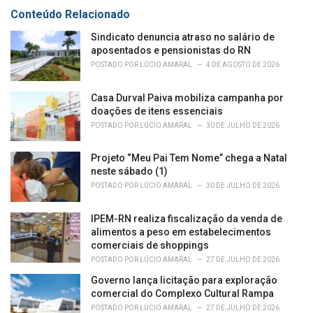
s
o
Conteúdo Relacionado
:
r
i
Sindicato denuncia atraso no salário de
e
aposentados e pensionistas do RN
s
POSTADO POR
LÚCIO AMARAL
4 DE AGOSTO DE 2026
:
Casa Durval Paiva mobiliza campanha por
doações de itens essenciais
POSTADO POR
LÚCIO AMARAL
30 DE JULHO DE 2026
Projeto “Meu Pai Tem Nome” chega a Natal
neste sábado (1)
POSTADO POR
LÚCIO AMARAL
30 DE JULHO DE 2026
IPEM-RN realiza fiscalização da venda de
alimentos a peso em estabelecimentos
comerciais de shoppings
POSTADO POR
LÚCIO AMARAL
27 DE JULHO DE 2026
Governo lança licitação para exploração
comercial do Complexo Cultural Rampa
POSTADO POR
LÚCIO AMARAL
27 DE JULHO DE 2026