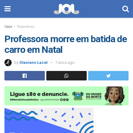
Capa
Segurança
Professora morre em batida de
carro em Natal
by
Otaviano Lacet
7 anos ago