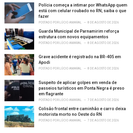
Polícia começa a intimar por WhatsApp quem
está com celular roubado no RN; saiba o que
fazer
POSTADO POR
LÚCIO AMARAL
8 DE AGOSTO DE 2026
Guarda Municipal de Parnamirim reforça
estrutura com novos equipamentos
POSTADO POR
LÚCIO AMARAL
8 DE AGOSTO DE 2026
Grave acidente é registrado na BR-405 em
Apodi
POSTADO POR
LÚCIO AMARAL
8 DE AGOSTO DE 2026
Suspeito de aplicar golpes em venda de
passeios turísticos em Ponta Negra é preso
em flagrante
POSTADO POR
LÚCIO AMARAL
7 DE AGOSTO DE 2026
Colisão frontal entre caminhão e carro deixa
motorista morto no Oeste do RN
POSTADO POR
LÚCIO AMARAL
7 DE AGOSTO DE 2026