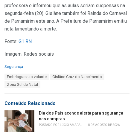
professora e informou que as aulas seriam suspensas na
segunda-feira (20). Gislâne também foi Rainda do Carnaval
de Parnamirim este ano. A Prefeitura de Parnamirim emitiu
nota lamentando a morte.
Fonte:
G1 RN
Imagem: Redes sociais
C
Segurança
a
T
Embriaguez ao volante
Gislâne Cruz do Nascimento
t
a
e
Zona Sul de Natal
g
g
s
o
:
r
Conteúdo Relacionado
i
e
Dia dos Pais acende alerta para segurança
s
nas compras
:
POSTADO POR
LÚCIO AMARAL
8 DE AGOSTO DE 2026