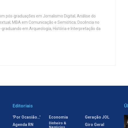
, com pós-graduações em Jornalismo Digital; Análise do
Textual; MBA em Comunicação e Semiótica; Docência no
-graduando em Arqueologia, História e Interpretação da
Editoriais
Ú
'Por Ocasião…'
Economia
Geração JOL
Dinheiro &
Agenda RN
Giro Geral
Negócios