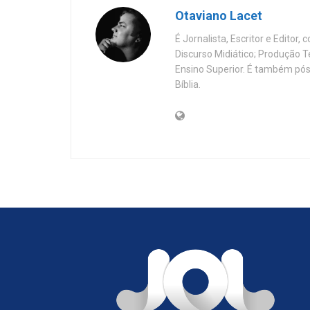
Otaviano Lacet
É Jornalista, Escritor e Editor
Discurso Midiático; Produção 
Ensino Superior. É também pós
Bíblia.