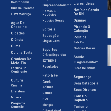
Gastronomia
Livres Idéias
Empreendedorismo
Guia De Eventos
Notícias Gerais
Gestão &
Do RN
Liszt Madruga
Negócios
Opinião
Notícias Gerais
Água De
Chocalho
Pirando O
Editorial
Cabeção
Cidades
Educação
Política
Ciência
Língua.com
Fala Rô
Clima
Notícias Gerais
Esportes
Coluna Torta
Crítica Esportiva
Saúde
Crônicas Do
EXTREME
'E Agora Doutor?'
Meio-Fio
Resultados
Esquina Do
Dicas De Saúde
Continente
Fato & Fé
Segurança
Cultura
Geek
Sem Categoria
Cinema
Animes
Seus Direitos
Literatura
Games
Tom Do
Música
HQs
Cajueiro
Programa
Mangás
Turismo
Conexão
O Papai Nerd