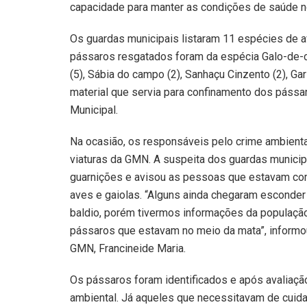
capacidade para manter as condições de saúde n
Os guardas municipais listaram 11 espécies de 
pássaros resgatados foram da espécia Galo-de-camp
(5), Sábia do campo (2), Sanhaçu Cinzento (2), Gari
material que servia para confinamento dos pássar
Municipal.
Na ocasião, os responsáveis pelo crime ambiental
viaturas da GMN. A suspeita dos guardas munici
guarnições e avisou as pessoas que estavam co
aves e gaiolas. “Alguns ainda chegaram esconde
baldio, porém tivermos informações da população
pássaros que estavam no meio da mata”, inform
GMN, Francineide Maria.
Os pássaros foram identificados e após avaliaçã
ambiental. Já aqueles que necessitavam de cuid