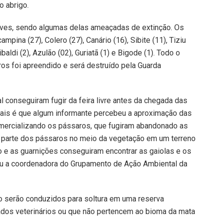
o abrigo.
aves, sendo algumas delas ameaçadas de extinção. Os
ina (27), Colero (27), Canário (16), Sibite (11), Tiziu
baldi (2), Azulão (02), Guriatã (1) e Bigode (1). Todo o
os foi apreendido e será destruído pela Guarda
 conseguiram fugir da feira livre antes da chegada das
pais é que algum informante percebeu a aproximação das
mercializando os pássaros, que fugiram abandonado as
r parte dos pássaros no meio da vegetação em um terreno
 e as guarnições conseguiram encontrar as gaiolas e os
ou a coordenadora do Grupamento de Ação Ambiental da
o serão conduzidos para soltura em uma reserva
ados veterinários ou que não pertencem ao bioma da mata