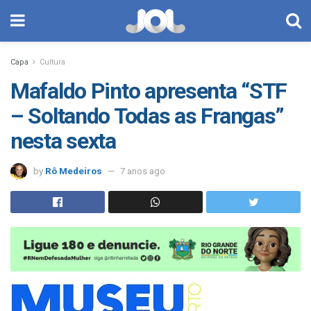
Capa
Cultura
Mafaldo Pinto apresenta “STF
– Soltando Todas as Frangas”
nesta sexta
by
Rô Medeiros
7 anos ago