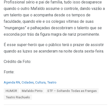
Profissional sério e pai de família, tudo isso desaparece
quando o outro Mafaldo assume o controle, dando vazão a
um talento que o acompanha desde os tempos de
faculdade, quando ele e os colegas vítimas de suas
“mungangas” e palhaçadas descobriram o talento que se
escondia por trás da figura magra de nariz proeminente.
É esse super-herói que o público terá o prazer de assistir
quando as luzes se acenderam na noite desta sexta-feira.
Crédito da Foto:
Fonte:
C
Agenda RN
,
Cidades
,
Cultura
,
Teatro
a
T
HUMOR
Mafaldo Pinto
STF – Soltando Todas as Frangas
t
a
e
Teatro Riachuelo
g
g
s
o
:
r