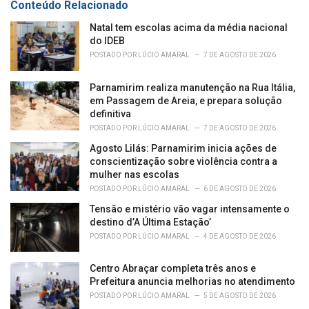
Conteúdo Relacionado
i
e
Natal tem escolas acima da média nacional
s
do IDEB
:
POSTADO POR
LÚCIO AMARAL
7 DE AGOSTO DE 2026
Parnamirim realiza manutenção na Rua Itália,
em Passagem de Areia, e prepara solução
definitiva
POSTADO POR
LÚCIO AMARAL
7 DE AGOSTO DE 2026
Agosto Lilás: Parnamirim inicia ações de
conscientização sobre violência contra a
mulher nas escolas
POSTADO POR
LÚCIO AMARAL
6 DE AGOSTO DE 2026
Tensão e mistério vão vagar intensamente o
destino d’A Última Estação’
POSTADO POR
LÚCIO AMARAL
4 DE AGOSTO DE 2026
Centro Abraçar completa três anos e
Prefeitura anuncia melhorias no atendimento
POSTADO POR
LÚCIO AMARAL
5 DE AGOSTO DE 2026