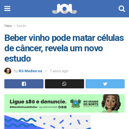
Capa
Saúde
Beber vinho pode matar células
de câncer, revela um novo
estudo
by
Rô Medeiros
7 anos ago