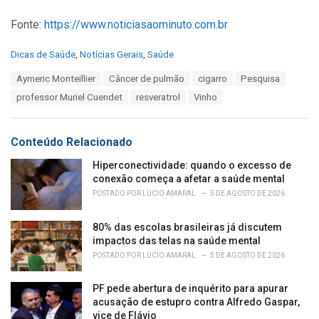
Fonte:
https://www.noticiasaominuto.com.br
C
Dicas de Saúde
,
Notícias Gerais
,
Saúde
a
T
Aymeric Monteillier
Câncer de pulmão
cigarro
Pesquisa
t
a
e
professor Muriel Cuendet
resveratrol
Vinho
g
g
s
o
:
r
Conteúdo Relacionado
i
e
Hiperconectividade: quando o excesso de
s
conexão começa a afetar a saúde mental
:
POSTADO POR
LÚCIO AMARAL
5 DE AGOSTO DE 2026
80% das escolas brasileiras já discutem
impactos das telas na saúde mental
POSTADO POR
LÚCIO AMARAL
5 DE AGOSTO DE 2026
PF pede abertura de inquérito para apurar
acusação de estupro contra Alfredo Gaspar,
vice de Flávio