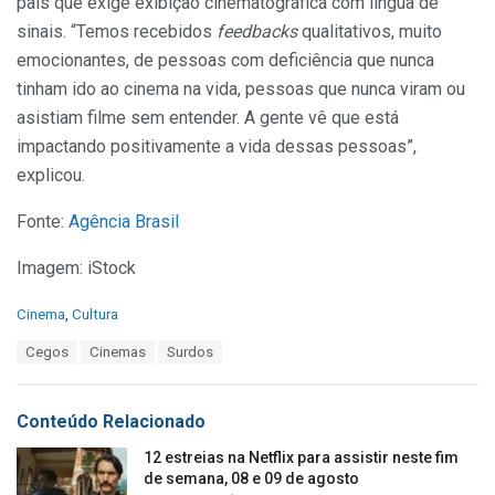
país que exige exibição cinematográfica com língua de
sinais. “Temos recebidos
feedbacks
qualitativos, muito
emocionantes, de pessoas com deficiência que nunca
tinham ido ao cinema na vida, pessoas que nunca viram ou
asistiam filme sem entender. A gente vê que está
impactando positivamente a vida dessas pessoas”,
explicou.
Fonte:
Agência Brasil
Imagem: iStock
C
Cinema
,
Cultura
a
T
Cegos
Cinemas
Surdos
t
a
e
g
g
s
o
Conteúdo Relacionado
:
r
i
12 estreias na Netflix para assistir neste fim
e
de semana, 08 e 09 de agosto
s