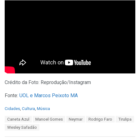
Crédito da Foto: Reprodução/Instagram
Fonte:
UOL e
Marcos Peixoto MA
C
Cidades
,
Cultura
,
Música
a
T
Caneta Azul
Manoel Gomes
Neymar
Rodrigo Faro
Tirulipa
t
a
e
Wesley Safadão
g
g
s
o