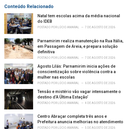
:
r
Conteúdo Relacionado
i
e
Natal tem escolas acima da média nacional
s
do IDEB
:
POSTADO POR
LÚCIO AMARAL
7 DE AGOSTO DE 2026
Parnamirim realiza manutenção na Rua Itália,
em Passagem de Areia, e prepara solução
definitiva
POSTADO POR
LÚCIO AMARAL
7 DE AGOSTO DE 2026
Agosto Lilás: Parnamirim inicia ações de
conscientização sobre violência contra a
mulher nas escolas
POSTADO POR
LÚCIO AMARAL
6 DE AGOSTO DE 2026
Tensão e mistério vão vagar intensamente o
destino d’A Última Estação’
POSTADO POR
LÚCIO AMARAL
4 DE AGOSTO DE 2026
Centro Abraçar completa três anos e
Prefeitura anuncia melhorias no atendimento
POSTADO POR
LÚCIO AMARAL
5 DE AGOSTO DE 2026