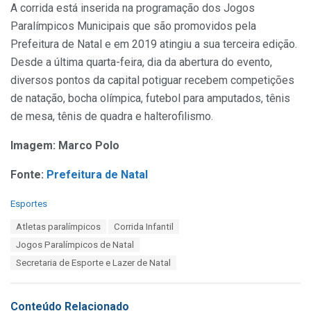
A corrida está inserida na programação dos Jogos
Paralímpicos Municipais que são promovidos pela
Prefeitura de Natal e em 2019 atingiu a sua terceira edição.
Desde a última quarta-feira, dia da abertura do evento,
diversos pontos da capital potiguar recebem competições
de natação, bocha olímpica, futebol para amputados, tênis
de mesa, tênis de quadra e halterofilismo.
Imagem: Marco Polo
Fonte:
Prefeitura de Natal
C
Esportes
a
T
Atletas paralímpicos
Corrida Infantil
t
a
e
Jogos Paralímpicos de Natal
g
g
s
Secretaria de Esporte e Lazer de Natal
o
:
r
i
e
Conteúdo Relacionado