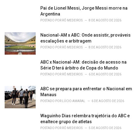
s
:
Pai de Lionel Messi, Jorge Messi morre na
Argentina
POSTADO POR
RÔ MEDEIROS
8 DE AGOSTO DE 2026
Nacional-AM x ABC: Onde assistir, prováveis
escalações e arbitragem
POSTADO POR
RÔ MEDEIROS
8 DE AGOSTO DE 2026
ABC x Nacional-AM: decisão de acesso na
Série D terá árbitro de Copa do Mundo
POSTADO POR
RÔ MEDEIROS
6 DE AGOSTO DE 2026
ABC se prepara para enfrentar o Nacional em
Manaus
POSTADO POR
LÚCIO AMARAL
6 DE AGOSTO DE 2026
Waguinho Dias relembra trajetória do ABC e
enaltece grupo de atletas
POSTADO POR
RÔ MEDEIROS
5 DE AGOSTO DE 2026