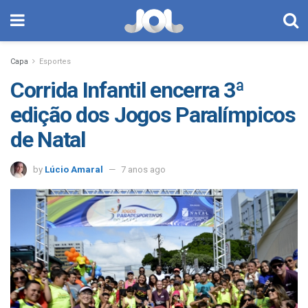
Capa
Esportes
Corrida Infantil encerra 3ª
edição dos Jogos Paralímpicos
de Natal
by
Lúcio Amaral
7 anos ago