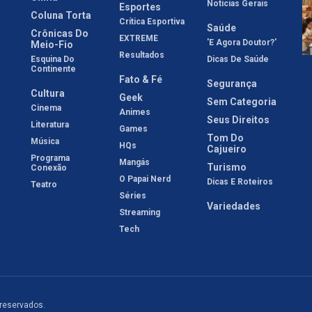
Notícias Gerais
Esportes
Coluna Torta
Crítica Esportiva
Saúde
Crônicas Do
EXTREME
'E Agora Doutor?'
Meio-Fio
Resultados
Esquina Do
Dicas De Saúde
Continente
Fato & Fé
Segurança
Cultura
Geek
Sem Categoria
Cinema
Animes
Seus Direitos
Literatura
Games
Tom Do
Música
HQs
Cajueiro
Programa
Mangás
Turismo
Conexão
O Papai Nerd
Dicas E Roteiros
Teatro
Séries
Variedades
Streaming
Tech
 reservados.