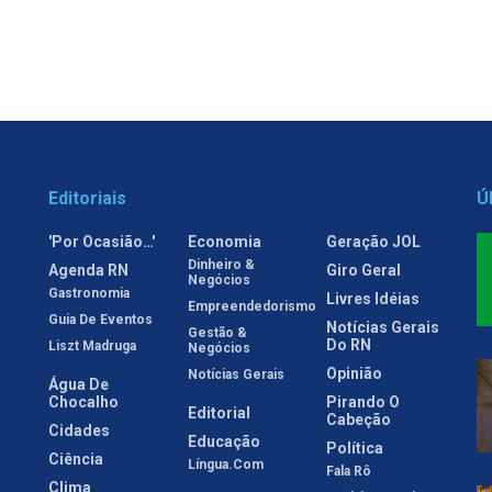
Editoriais
Ú
'Por Ocasião…'
Economia
Geração JOL
Dinheiro &
Agenda RN
Giro Geral
Negócios
Gastronomia
Livres Idéias
Empreendedorismo
Guia De Eventos
Notícias Gerais
Gestão &
Do RN
Liszt Madruga
Negócios
Opinião
Notícias Gerais
Água De
Chocalho
Pirando O
Editorial
Cabeção
Cidades
Educação
Política
Ciência
Língua.com
Fala Rô
Clima