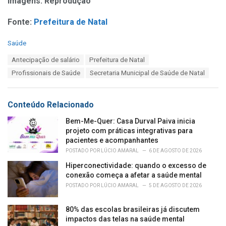
Imagens: Reprodução
Fonte:
Prefeitura de Natal
C
Saúde
a
T
Antecipação de salário
Prefeitura de Natal
t
a
e
Profissionais de Saúde
Secretaria Municipal de Saúde de Natal
g
g
s
o
:
r
Conteúdo Relacionado
i
e
Bem-Me-Quer: Casa Durval Paiva inicia
s
projeto com práticas integrativas para
:
pacientes e acompanhantes
POSTADO POR
LÚCIO AMARAL
6 DE AGOSTO DE 2026
Hiperconectividade: quando o excesso de
conexão começa a afetar a saúde mental
POSTADO POR
LÚCIO AMARAL
5 DE AGOSTO DE 2026
80% das escolas brasileiras já discutem
impactos das telas na saúde mental