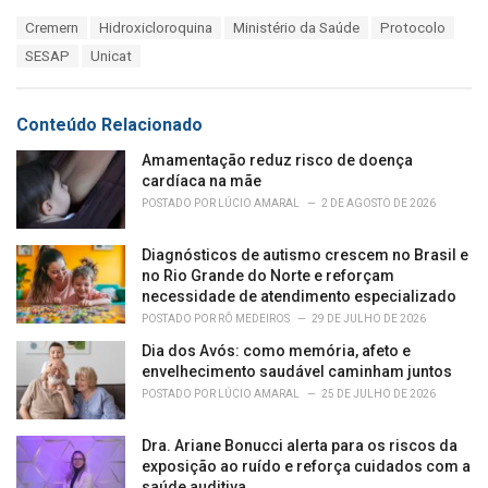
a
T
Cremern
Hidroxicloroquina
Ministério da Saúde
Protocolo
t
a
e
SESAP
Unicat
g
g
s
o
:
r
Conteúdo Relacionado
i
e
Amamentação reduz risco de doença
s
cardíaca na mãe
:
POSTADO POR
LÚCIO AMARAL
2 DE AGOSTO DE 2026
Diagnósticos de autismo crescem no Brasil e
no Rio Grande do Norte e reforçam
necessidade de atendimento especializado
POSTADO POR
RÔ MEDEIROS
29 DE JULHO DE 2026
Dia dos Avós: como memória, afeto e
envelhecimento saudável caminham juntos
POSTADO POR
LÚCIO AMARAL
25 DE JULHO DE 2026
Dra. Ariane Bonucci alerta para os riscos da
exposição ao ruído e reforça cuidados com a
saúde auditiva