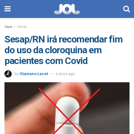
Capa
Saúde
Sesap/RN irá recomendar fim
do uso da cloroquina em
pacientes com Covid
by
Otaviano Lacet
6 anos ago