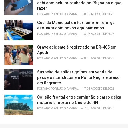
está com celular roubado no RN; saiba o que
fazer
POSTADO POR
LÚCIO AMARAL
8 DE AGOSTO DE 2026
Guarda Municipal de Parnamirim reforça
estrutura com novos equipamentos
POSTADO POR
LÚCIO AMARAL
8 DE AGOSTO DE 2026
Grave acidente é registrado na BR-405 em
Apodi
POSTADO POR
LÚCIO AMARAL
8 DE AGOSTO DE 2026
Suspeito de aplicar golpes em venda de
passeios turísticos em Ponta Negra é preso
em flagrante
POSTADO POR
LÚCIO AMARAL
7 DE AGOSTO DE 2026
Colisão frontal entre caminhão e carro deixa
motorista morto no Oeste do RN
POSTADO POR
LÚCIO AMARAL
7 DE AGOSTO DE 2026