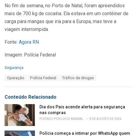
No fim de semana, no Porto de Natal, foram apreendidos
mais de 700 kg de cocaína. Ela estava em um contêiner de
carga para mangas que iria para a Europa, mas teve a
viagem interrompida.
Fonte:
Agora RN
Imagem: Polícia Federal
C
Segurança
a
T
Operação
Polícia Federal
Tráfico de drogas
t
a
e
g
g
s
o
Conteúdo Relacionado
:
r
i
Dia dos Pais acende alerta para segurança
e
nas compras
s
POSTADO POR
LÚCIO AMARAL
8 DE AGOSTO DE 2026
:
Polícia começa a intimar por WhatsApp quem