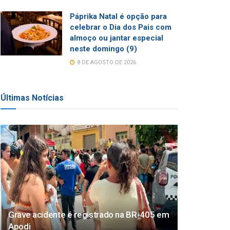
Páprika Natal é opção para
celebrar o Dia dos Pais com
almoço ou jantar especial
neste domingo (9)
8 DE AGOSTO DE 2026
Últimas Notícias
Grave acidente é registrado na BR-405 em
Apodi