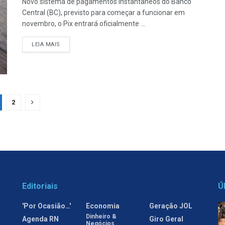
Novo sistema de pagamentos instantâneos do Banco
Central (BC), previsto para começar a funcionar em
novembro, o Pix entrará oficialmente ...
LEIA MAIS
2
Editoriais
Ú
'Por Ocasião…'
Economia
Geração JOL
Dinheiro &
Agenda RN
Giro Geral
Negócios