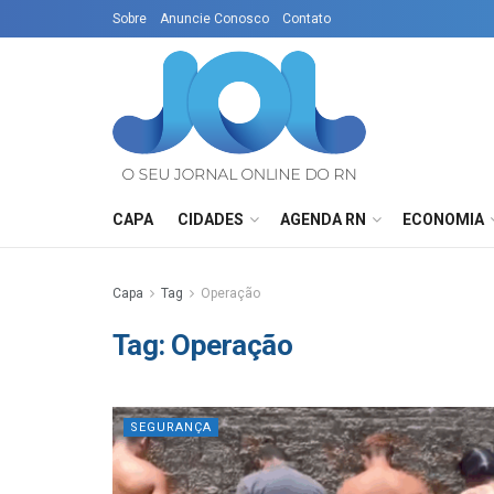
Sobre
Anuncie Conosco
Contato
CAPA
CIDADES
AGENDA RN
ECONOMIA
Capa
Tag
Operação
Tag:
Operação
SEGURANÇA