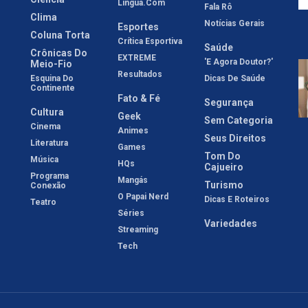
Língua.com
Fala Rô
Clima
Notícias Gerais
Esportes
Coluna Torta
Crítica Esportiva
Saúde
Crônicas Do
EXTREME
'E Agora Doutor?'
Meio-Fio
Resultados
Esquina Do
Dicas De Saúde
Continente
Fato & Fé
Segurança
Cultura
Geek
Sem Categoria
Cinema
Animes
Seus Direitos
Literatura
Games
Tom Do
Música
HQs
Cajueiro
Programa
Mangás
Turismo
Conexão
O Papai Nerd
Dicas E Roteiros
Teatro
Séries
Variedades
Streaming
Tech