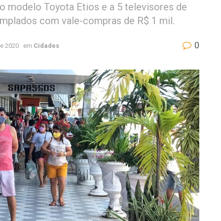
 modelo Toyota Etios e a 5 televisores de
mplados com vale-compras de R$ 1 mil.
0
e 2020
em
Cidades