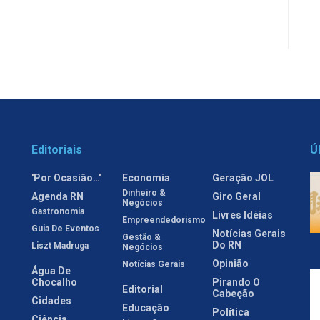
Editoriais
Ú
'Por Ocasião…'
Economia
Geração JOL
Dinheiro &
Agenda RN
Giro Geral
Negócios
Gastronomia
Livres Idéias
Empreendedorismo
Guia De Eventos
Notícias Gerais
Gestão &
Do RN
Liszt Madruga
Negócios
Opinião
Notícias Gerais
Água De
Chocalho
Pirando O
Editorial
Cabeção
Cidades
Educação
Política
Ciência