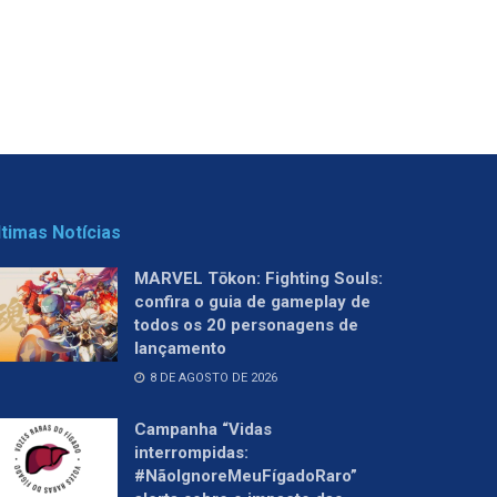
ltimas Notícias
MARVEL Tōkon: Fighting Souls:
confira o guia de gameplay de
todos os 20 personagens de
lançamento
8 DE AGOSTO DE 2026
Campanha “Vidas
interrompidas:
#NãoIgnoreMeuFígadoRaro”