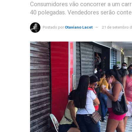
Consumidores vão concorrer a um carro
40 polegadas. Vendedores serão conte
Postado por
Otaviano Lacet
21 de setembro d