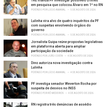
TRE manda PF investigar possíveis crimes
e
em pesquisa que colocou Álvaro em 1º no RN
s
POSTADO POR
LÚCIO AMARAL
5 DE AGOSTO DE 2026
:
Lulinha vira alvo de quatro inquéritos da PF
com suspeitas envolvendo órgãos do
governo
POSTADO POR
LÚCIO AMARAL
5 DE AGOSTO DE 2026
Jornalista Guipa reúne propostas legislativas
em plataforma aberta para ampliar
participação da sociedade
POSTADO POR
JOÃO COSTA
4 DE AGOSTO DE 2026
Dino autoriza nova investigação contra
Lulinha
POSTADO POR
LÚCIO AMARAL
4 DE AGOSTO DE 2026
PF investiga senador Weverton Rocha por
suspeita de desvios no INSS
POSTADO POR
RÔ MEDEIROS
4 DE AGOSTO DE 2026
RN registra três denúncias de assédio