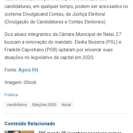
candidaturas, em qualquer tempo, podem ser acessados no
sistema Divulgacand Contas, da Justiça Eleitoral
(Divulgação de Candidaturas e Contas Eleitorais).
Dos atuais integrantes da Câmara Municipal de Natal, 27
buscam a renovação do mandato. Eleika Bezerra (PSL) e
Franklin Capistrano (PSB) optaram por encerrar suas
atuações no legislativo da capital em 2020.
Fonte:
Agora RN
Imagem: iStock
C
Política
a
T
candidatos
Eleições 2020
Natal
t
a
e
g
g
s
o
Conteúdo Relacionado
:
r
i