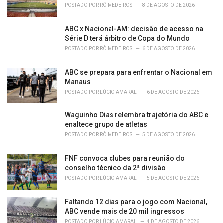
POSTADO POR
RÔ MEDEIROS
8 DE AGOSTO DE 2026
ABC x Nacional-AM: decisão de acesso na
Série D terá árbitro de Copa do Mundo
POSTADO POR
RÔ MEDEIROS
6 DE AGOSTO DE 2026
ABC se prepara para enfrentar o Nacional em
Manaus
POSTADO POR
LÚCIO AMARAL
6 DE AGOSTO DE 2026
Waguinho Dias relembra trajetória do ABC e
enaltece grupo de atletas
POSTADO POR
RÔ MEDEIROS
5 DE AGOSTO DE 2026
FNF convoca clubes para reunião do
conselho técnico da 2ª divisão
POSTADO POR
LÚCIO AMARAL
5 DE AGOSTO DE 2026
Faltando 12 dias para o jogo com Nacional,
ABC vende mais de 20 mil ingressos
POSTADO POR
LÚCIO AMARAL
4 DE AGOSTO DE 2026