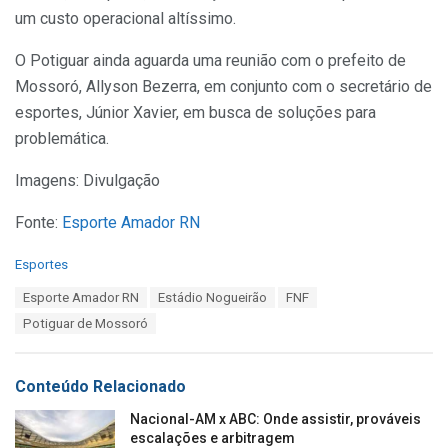
um custo operacional altíssimo.
O Potiguar ainda aguarda uma reunião com o prefeito de
Mossoró, Allyson Bezerra, em conjunto com o secretário de
esportes, Júnior Xavier, em busca de soluções para
problemática.
Imagens: Divulgação
Fonte:
Esporte Amador RN
C
Esportes
a
T
Esporte Amador RN
Estádio Nogueirão
FNF
t
a
e
Potiguar de Mossoró
g
g
s
o
:
r
Conteúdo Relacionado
i
e
Nacional-AM x ABC: Onde assistir, prováveis
s
escalações e arbitragem
: