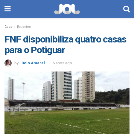
Capa
Esportes
FNF disponibiliza quatro casas
para o Potiguar
by
Lúcio Amaral
6 anos ago