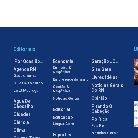
Editoriais
Ú
'Por Ocasião…'
Economia
Geração JOL
Dinheiro &
Agenda RN
Giro Geral
Negócios
Gastronomia
Livres Idéias
Empreendedorismo
Guia De Eventos
Notícias Gerais
Gestão &
Do RN
Liszt Madruga
Negócios
Opinião
Notícias Gerais
Água De
Chocalho
Pirando O
Editorial
Cabeção
Cidades
Educação
Política
Ciência
Língua.com
Fala Rô
Clima
Notícias Gerais
Esportes