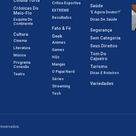
Coluna Torta
Crítica Esportiva
Saúde
Crônicas Do
EXTREME
'E Agora Doutor?'
Meio-Fio
Resultados
Esquina Do
Dicas De Saúde
Continente
Fato & Fé
Segurança
Cultura
Geek
Sem Categoria
Cinema
Animes
Seus Direitos
Literatura
Games
Tom Do
Música
HQs
Cajueiro
Programa
Mangás
Turismo
Conexão
O Papai Nerd
Dicas E Roteiros
Teatro
Séries
Variedades
Streaming
Tech
 reservados.