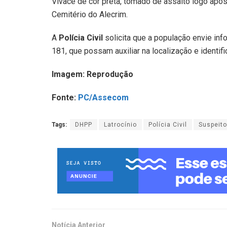
Vivace de cor preta, tomado de assalto logo ap
Cemitério do Alecrim.
A
Polícia Civil
solicita que a população envie in
181, que possam auxiliar na localização e identif
Imagem: Reprodução
Fonte:
PC/Assecom
Tags:
DHPP
Latrocínio
Polícia Civil
Suspeito
Notícia Anterior