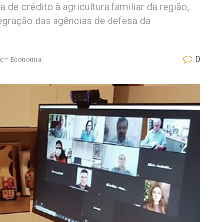
 de crédito à agricultura familiar da região,
tegração das agências de defesa da
0
em
Economia