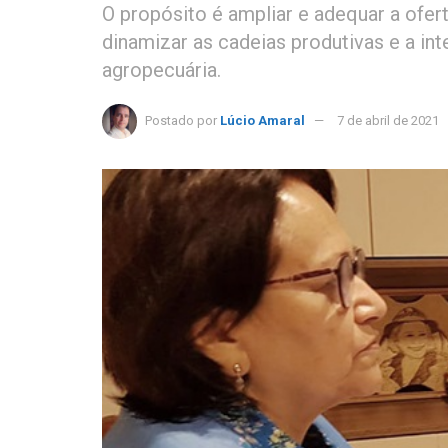
O propósito é ampliar e adequar a oferta
dinamizar as cadeias produtivas e a in
agropecuária.
Postado por
Lúcio Amaral
7 de abril de 2021