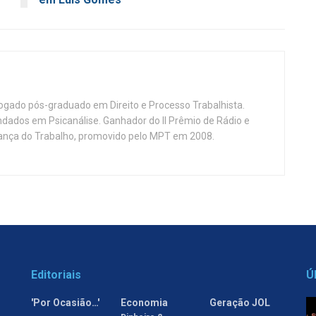
vogado pós-graduado em Direito e Processo Trabalhista.
ndados em Psicanálise. Ganhador do II Prêmio de Rádio e
nça do Trabalho, promovido pelo MPT em 2008.
Editoriais
Ú
'Por Ocasião…'
Economia
Geração JOL