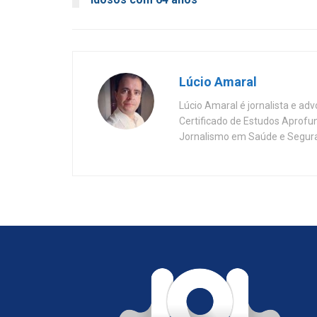
Lúcio Amaral
Lúcio Amaral é jornalista e ad
Certificado de Estudos Aprofu
Jornalismo em Saúde e Segura