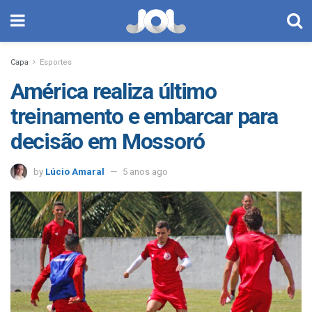
Capa
Esportes
América realiza último
treinamento e embarcar para
decisão em Mossoró
by
Lúcio Amaral
5 anos ago