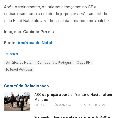
Após o treinamento, os atletas almoçaram no CT e
embarcaram rumo a cidade do jogo que será transmitido
pela Band Natal através do canal da emissora no Youtube.
Imagens: Canindé Pereira
Fonte:
América de Natal
C
Esportes
a
T
América de Natal
Campeonato Potiguar
Copa RN
t
a
e
Futebol Potiguar
g
g
s
o
:
r
Conteúdo Relacionado
i
e
ABC se prepara para enfrentar o Nacional em
s
Manaus
:
POSTADO POR
LÚCIO AMARAL
6 DE AGOSTO DE 2026
Waguinho Dias relembra trajetória do ABC e