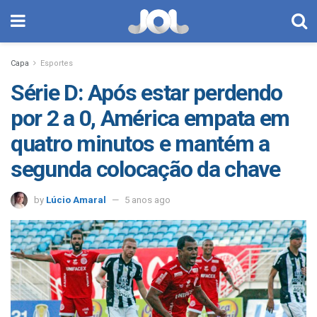
Capa
Esportes
Série D: Após estar perdendo
por 2 a 0, América empata em
quatro minutos e mantém a
segunda colocação da chave
by
Lúcio Amaral
5 anos ago