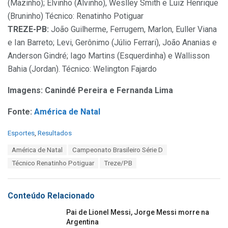
(Mazinho); Elvinho (Alvinho), Weslley Smith e Luiz Henrique
(Bruninho) Técnico: Renatinho Potiguar
TREZE-PB:
João Guilherme, Ferrugem, Marlon, Euller Viana
e Ian Barreto; Levi, Gerônimo (Júlio Ferrari), João Ananias e
Anderson Gindré; Iago Martins (Esquerdinha) e Wallisson
Bahia (Jordan). Técnico: Welington Fajardo
Imagens: Canindé Pereira e Fernanda Lima
Fonte:
América de Natal
C
Esportes
,
Resultados
a
T
América de Natal
Campeonato Brasileiro Série D
t
a
e
Técnico Renatinho Potiguar
Treze/PB
g
g
s
o
:
r
Conteúdo Relacionado
i
e
Pai de Lionel Messi, Jorge Messi morre na
s
Argentina
: