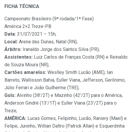
FICHA TÉCNICA
Campeonato Brasileiro (9ª rodada/1ª Fase)
América 2×2 Treze-PB
Data:
31/07/2021 – 15h;
Local:
Arena das Dunas, Natal (RN);
Árbitro:
Iranaldo Jorge dos Santos Silva (PR);
Assistentes:
Luiz Carlos de Franças Costa (RN) e Reinaldo
de Souza Moura (NR);
Cartões amarelos:
Weslley Smith Lucão (AME); Ian
Barreto, Wallisson Bahia, Euller Viana, Jefferson, Gerônimo,
Júlio Ferrari e João Guilherme (TRE);
Gols:
Alvinho (38’/2T) e Mazinho (42’/2T) para o América,
Anderson Gindré (13’/1T) e Euller Viana (23’/2T) para o
Treze;
AMÉRICA:
Lucas Gomes, Felipinho, Lucão, Raniery (Mael) e
Felipe; Juninho, Willian Daltro (Patrick Allan) e Esquerdinha