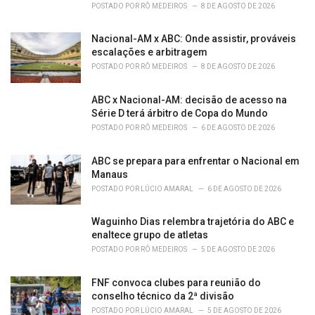
POSTADO POR
RÔ MEDEIROS
8 DE AGOSTO DE 2026
Nacional-AM x ABC: Onde assistir, prováveis
escalações e arbitragem
POSTADO POR
RÔ MEDEIROS
8 DE AGOSTO DE 2026
ABC x Nacional-AM: decisão de acesso na
Série D terá árbitro de Copa do Mundo
POSTADO POR
RÔ MEDEIROS
6 DE AGOSTO DE 2026
ABC se prepara para enfrentar o Nacional em
Manaus
POSTADO POR
LÚCIO AMARAL
6 DE AGOSTO DE 2026
Waguinho Dias relembra trajetória do ABC e
enaltece grupo de atletas
POSTADO POR
RÔ MEDEIROS
5 DE AGOSTO DE 2026
FNF convoca clubes para reunião do
conselho técnico da 2ª divisão
POSTADO POR
LÚCIO AMARAL
5 DE AGOSTO DE 2026