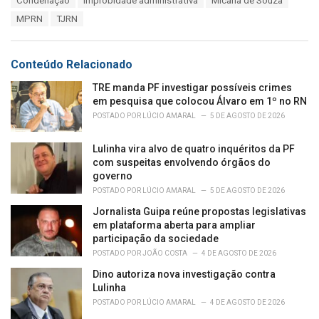
Condenação
Improbidade administrativa
Micarla de Souza
t
a
e
MPRN
TJRN
g
g
s
o
:
r
Conteúdo Relacionado
i
e
TRE manda PF investigar possíveis crimes
s
em pesquisa que colocou Álvaro em 1º no RN
:
POSTADO POR
LÚCIO AMARAL
5 DE AGOSTO DE 2026
Lulinha vira alvo de quatro inquéritos da PF
com suspeitas envolvendo órgãos do
governo
POSTADO POR
LÚCIO AMARAL
5 DE AGOSTO DE 2026
Jornalista Guipa reúne propostas legislativas
em plataforma aberta para ampliar
participação da sociedade
POSTADO POR
JOÃO COSTA
4 DE AGOSTO DE 2026
Dino autoriza nova investigação contra
Lulinha
POSTADO POR
LÚCIO AMARAL
4 DE AGOSTO DE 2026