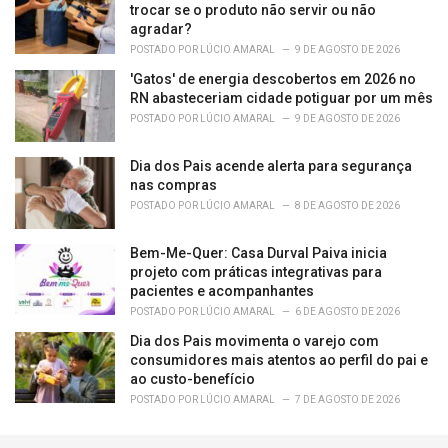
trocar se o produto não servir ou não
agradar?
POSTADO POR
LÚCIO AMARAL
9 DE AGOSTO DE 2026
'Gatos' de energia descobertos em 2026 no
RN abasteceriam cidade potiguar por um mês
POSTADO POR
LÚCIO AMARAL
9 DE AGOSTO DE 2026
Dia dos Pais acende alerta para segurança
nas compras
POSTADO POR
LÚCIO AMARAL
8 DE AGOSTO DE 2026
Bem-Me-Quer: Casa Durval Paiva inicia
projeto com práticas integrativas para
pacientes e acompanhantes
POSTADO POR
LÚCIO AMARAL
6 DE AGOSTO DE 2026
Dia dos Pais movimenta o varejo com
consumidores mais atentos ao perfil do pai e
ao custo-benefício
POSTADO POR
LÚCIO AMARAL
7 DE AGOSTO DE 2026