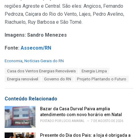
regiões Agreste e Central. São eles: Angicos, Fernando
Pedroza, Caiçara do Rio do Vento, Lajes, Pedro Avelino,
Riachuelo, Ruy Barbosa e São Tomé.
Imagens: Sandro Menezes
Fonte:
Assecom/RN
C
Economia
,
Notícias Gerais do RN
a
T
Casa dos Ventos Energias Renováveis
Energia Limpa
t
a
e
Energia renovável
Governo do RN
Projeto Plantando o Futuro
g
g
s
o
:
r
Conteúdo Relacionado
i
e
Bazar da Casa Durval Paiva amplia
s
atendimento com novo horário em Natal
:
POSTADO POR
LÚCIO AMARAL
7 DE AGOSTO DE 2026
Presente do Dia dos Pais: a loja é obrigada a