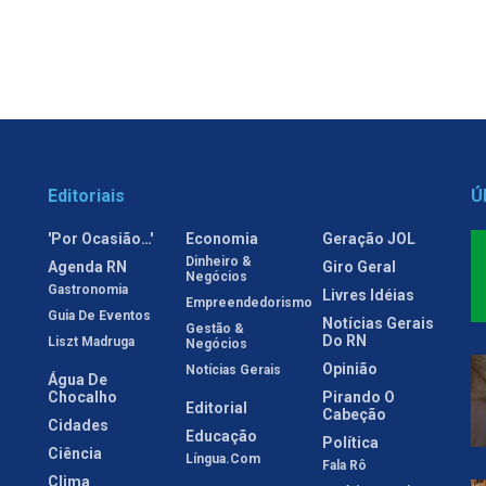
Editoriais
Ú
'Por Ocasião…'
Economia
Geração JOL
Dinheiro &
Agenda RN
Giro Geral
Negócios
Gastronomia
Livres Idéias
Empreendedorismo
Guia De Eventos
Notícias Gerais
Gestão &
Do RN
Liszt Madruga
Negócios
Opinião
Notícias Gerais
Água De
Chocalho
Pirando O
Editorial
Cabeção
Cidades
Educação
Política
Ciência
Língua.com
Fala Rô
Clima