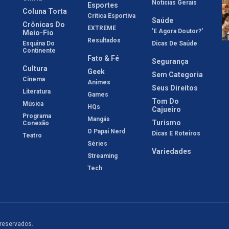
Notícias Gerais
Esportes
Coluna Torta
Crítica Esportiva
Saúde
Crônicas Do
EXTREME
'E Agora Doutor?'
Meio-Fio
Resultados
Esquina Do
Dicas De Saúde
Continente
Fato & Fé
Segurança
Cultura
Geek
Sem Categoria
Cinema
Animes
Seus Direitos
Literatura
Games
Tom Do
Música
HQs
Cajueiro
Programa
Mangás
Turismo
Conexão
O Papai Nerd
Dicas E Roteiros
Teatro
Séries
Variedades
Streaming
Tech
 reservados.