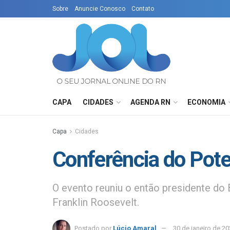
Sobre
Anuncie Conosco
Contato
CAPA
CIDADES
AGENDA RN
ECONOMIA
Capa
Cidades
Conferência do Pot
O evento reuniu o então presidente do B
Franklin Roosevelt.
Postado por
Lúcio Amaral
30 de janeiro de 2