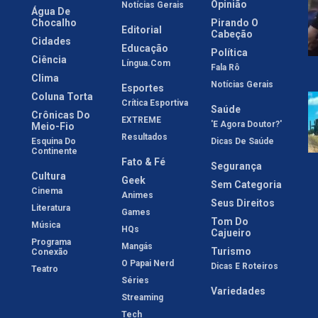
Opinião
Notícias Gerais
Água De
Chocalho
Pirando O
Editorial
Cabeção
Cidades
Educação
Política
Ciência
Língua.com
Fala Rô
Clima
Notícias Gerais
Esportes
Coluna Torta
Crítica Esportiva
Saúde
Crônicas Do
EXTREME
'E Agora Doutor?'
Meio-Fio
Resultados
Esquina Do
Dicas De Saúde
Continente
Fato & Fé
Segurança
Cultura
Geek
Sem Categoria
Cinema
Animes
Seus Direitos
Literatura
Games
Tom Do
Música
HQs
Cajueiro
Programa
Mangás
Turismo
Conexão
O Papai Nerd
Dicas E Roteiros
Teatro
Séries
Variedades
Streaming
Tech