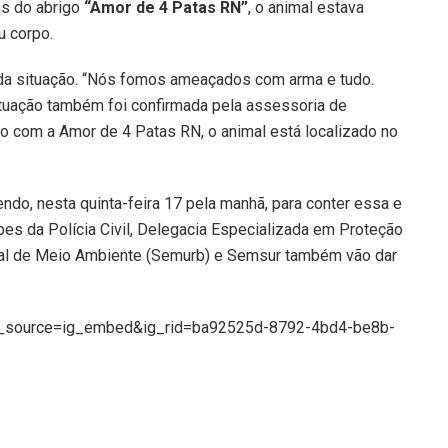
es do abrigo
“Amor de 4 Patas RN”
, o animal estava
u corpo.
da situação. “Nós fomos ameaçados com arma e tudo.
 situação também foi confirmada pela assessoria de
o com a Amor de 4 Patas RN, o animal está localizado no
ndo, nesta quinta-feira 17 pela manhã, para conter essa e
pes da Polícia Civil, Delegacia Especializada em Proteção
pal de Meio Ambiente (Semurb) e Semsur também vão dar
tm_source=ig_embed&ig_rid=ba92525d-8792-4bd4-be8b-