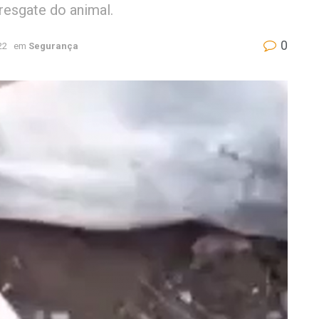
resgate do animal.
0
22
em
Segurança