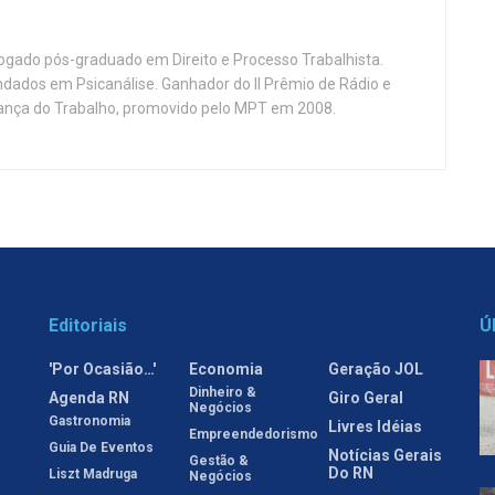
vogado pós-graduado em Direito e Processo Trabalhista.
ndados em Psicanálise. Ganhador do II Prêmio de Rádio e
nça do Trabalho, promovido pelo MPT em 2008.
Editoriais
Ú
'Por Ocasião…'
Economia
Geração JOL
Dinheiro &
Agenda RN
Giro Geral
Negócios
Gastronomia
Livres Idéias
Empreendedorismo
Guia De Eventos
Notícias Gerais
Gestão &
Do RN
Liszt Madruga
Negócios