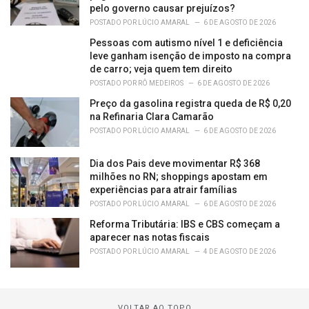
pelo governo causar prejuízos?
POSTADO POR
LÚCIO AMARAL
6 DE AGOSTO DE 2026
Pessoas com autismo nível 1 e deficiência
leve ganham isenção de imposto na compra
de carro; veja quem tem direito
POSTADO POR
RÔ MEDEIROS
6 DE AGOSTO DE 2026
Preço da gasolina registra queda de R$ 0,20
na Refinaria Clara Camarão
POSTADO POR
LÚCIO AMARAL
6 DE AGOSTO DE 2026
Dia dos Pais deve movimentar R$ 368
milhões no RN; shoppings apostam em
experiências para atrair famílias
POSTADO POR
LÚCIO AMARAL
6 DE AGOSTO DE 2026
Reforma Tributária: IBS e CBS começam a
aparecer nas notas fiscais
POSTADO POR
LÚCIO AMARAL
4 DE AGOSTO DE 2026
VOLTAR AO TOPO