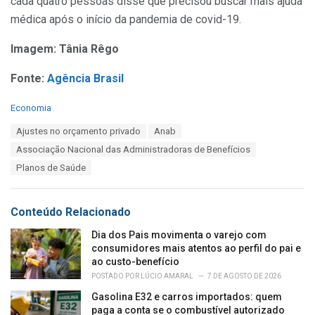
cada quatro pessoas disse que precisou buscar mais ajuda
médica após o início da pandemia de covid-19.
Imagem: Tânia Rêgo
Fonte:
Agência Brasil
C
Economia
a
T
Ajustes no orçamento privado
Anab
t
a
e
Associação Nacional das Administradoras de Benefícios
g
g
s
Planos de Saúde
o
:
r
i
e
Conteúdo Relacionado
s
:
Dia dos Pais movimenta o varejo com
consumidores mais atentos ao perfil do pai e
ao custo-benefício
POSTADO POR
LÚCIO AMARAL
7 DE AGOSTO DE 2026
Gasolina E32 e carros importados: quem
paga a conta se o combustível autorizado