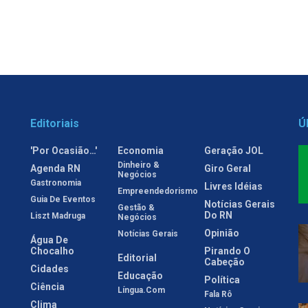
Editoriais
Ú
'Por Ocasião…'
Economia
Geração JOL
Dinheiro &
Agenda RN
Giro Geral
Negócios
Gastronomia
Livres Idéias
Empreendedorismo
Guia De Eventos
Notícias Gerais
Gestão &
Do RN
Liszt Madruga
Negócios
Opinião
Notícias Gerais
Água De
Chocalho
Pirando O
Editorial
Cabeção
Cidades
Educação
Política
Ciência
Língua.com
Fala Rô
Clima