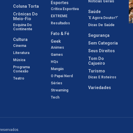
Notícias Gerais
Esportes
Coluna Torta
Crítica Esportiva
Saúde
Crônicas Do
EXTREME
'E Agora Doutor?'
Meio-Fio
Resultados
Esquina Do
Dicas De Saúde
Continente
Fato & Fé
Segurança
Cultura
Geek
Sem Categoria
Cinema
Animes
Seus Direitos
Literatura
Games
Tom Do
Música
HQs
Cajueiro
Programa
Mangás
Turismo
Conexão
O Papai Nerd
Dicas E Roteiros
Teatro
Séries
Variedades
Streaming
Tech
 reservados.