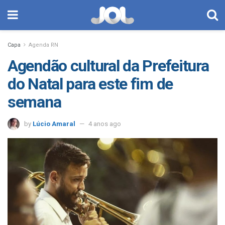
Capa
Agenda RN
Agendão cultural da Prefeitura
do Natal para este fim de
semana
by
Lúcio Amaral
4 anos ago