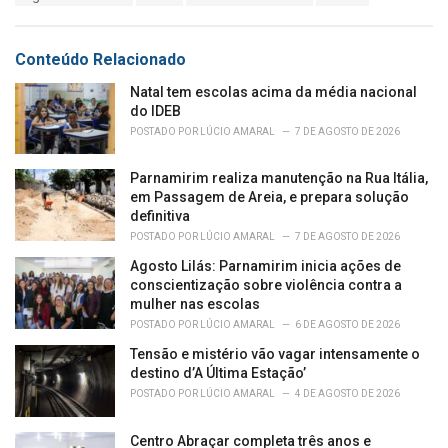
a
e
g
g
s
o
Conteúdo Relacionado
:
r
i
Natal tem escolas acima da média nacional
e
do IDEB
s
POSTADO POR
LÚCIO AMARAL
7 DE AGOSTO DE 2026
:
Parnamirim realiza manutenção na Rua Itália,
em Passagem de Areia, e prepara solução
definitiva
POSTADO POR
LÚCIO AMARAL
7 DE AGOSTO DE 2026
Agosto Lilás: Parnamirim inicia ações de
conscientização sobre violência contra a
mulher nas escolas
POSTADO POR
LÚCIO AMARAL
6 DE AGOSTO DE 2026
Tensão e mistério vão vagar intensamente o
destino d’A Última Estação’
POSTADO POR
LÚCIO AMARAL
4 DE AGOSTO DE 2026
Centro Abraçar completa três anos e