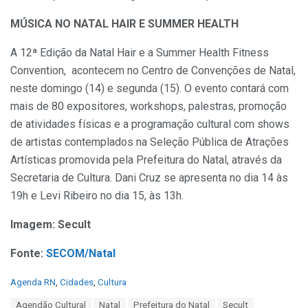
MÚSICA NO NATAL HAIR E SUMMER HEALTH
A 12ª Edição da Natal Hair e a Summer Health Fitness
Convention, acontecem no Centro de Convenções de Natal,
neste domingo (14) e segunda (15). O evento contará com
mais de 80 expositores, workshops, palestras, promoção
de atividades físicas e a programação cultural com shows
de artistas contemplados na Seleção Pública de Atrações
Artísticas promovida pela Prefeitura do Natal, através da
Secretaria de Cultura. Dani Cruz se apresenta no dia 14 às
19h e Levi Ribeiro no dia 15, às 13h.
Imagem: Secult
Fonte:
SECOM/Natal
C
Agenda RN
,
Cidades
,
Cultura
a
T
Agendão Cultural
Natal
Prefeitura do Natal
Secult
t