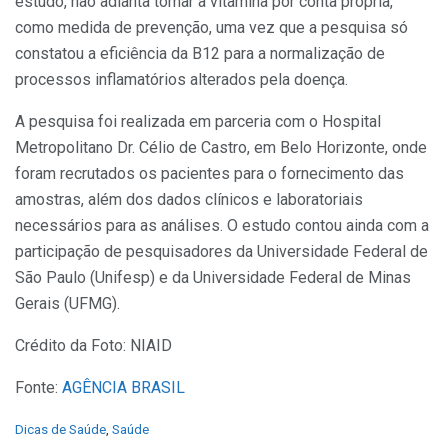
estudo, não adianta tomar a vitamina por conta própria,
como medida de prevenção, uma vez que a pesquisa só
constatou a eficiência da B12 para a normalização de
processos inflamatórios alterados pela doença.
A pesquisa foi realizada em parceria com o Hospital
Metropolitano Dr. Célio de Castro, em Belo Horizonte, onde
foram recrutados os pacientes para o fornecimento das
amostras, além dos dados clínicos e laboratoriais
necessários para as análises. O estudo contou ainda com a
participação de pesquisadores da Universidade Federal de
São Paulo (Unifesp) e da Universidade Federal de Minas
Gerais (UFMG).
Crédito da Foto: NIAID
Fonte:
AGÊNCIA BRASIL
C
Dicas de Saúde
,
Saúde
a