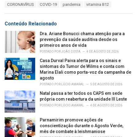
T
CORONAVÍRUS
COVID-19
pandemia
vitamina B12
t
a
e
g
g
s
o
Conteúdo Relacionado
:
r
i
Dra. Ariane Bonucci chama atenção para a
e
prevenção da saúde auditiva desde os
s
primeiros anos de vida
:
POSTADO POR
JOÃO COSTA
4 DE AGOSTO DE 2026
Casa Durval Paiva alerta para os sinais e
sintomas do Tumor de Wilms e conta com
Marina Elali como porta-voz da campanha de
agosto
POSTADO POR
LÚCIO AMARAL
5 DE AGOSTO DE 2026
Natal passa a ter todos os CAPS em sede
própria com reabertura da unidade III Leste
POSTADO POR
LÚCIO AMARAL
4 DE AGOSTO DE 2026
Parnamirim promove ações de
conscientização durante o Agosto Verde,
mês de combate à leishmaniose