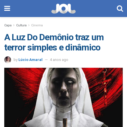
Capa
Cultura
Cinema
A Luz Do Demônio traz um
terror simples e dinâmico
by
Lúcio Amaral
4 anos ago