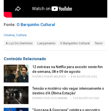
Fonte:
O Barquinho Cultural
C
Cinema
,
Cultura
a
T
A Luz Do Demônio
Lançamento
O Barquinho Cultural
Terror
t
a
e
g
g
s
o
Conteúdo Relacionado
:
r
i
12 estreias na Netflix para assistir neste fim
e
de semana, 08 e 09 de agosto
s
POSTADO POR
RÔ MEDEIROS
8 DE AGOSTO DE 2026
:
Tensão e mistério vão vagar intensamente o
destino d’A Última Estação’
POSTADO POR
LÚCIO AMARAL
4 DE AGOSTO DE 2026
“Gonzaga & Gonzaga” celebra o encontro