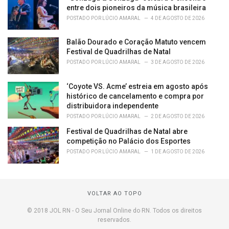
entre dois pioneiros da música brasileira
POSTADO POR
LÚCIO AMARAL
4 DE AGOSTO DE 2026
Balão Dourado e Coração Matuto vencem
Festival de Quadrilhas de Natal
POSTADO POR
LÚCIO AMARAL
3 DE AGOSTO DE 2026
‘Coyote VS. Acme’ estreia em agosto após
histórico de cancelamento e compra por
distribuidora independente
POSTADO POR
LÚCIO AMARAL
2 DE AGOSTO DE 2026
Festival de Quadrilhas de Natal abre
competição no Palácio dos Esportes
POSTADO POR
LÚCIO AMARAL
1 DE AGOSTO DE 2026
VOLTAR AO TOPO
© 2018 JOL RN - O Seu Jornal Online do RN. Todos os direitos
reservados.