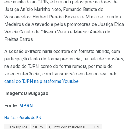
encaminhada ao TJRN, é formada pelos procuradores de
Justiça Anísio Marinho Neto, Fernando Batista de
Vasconcelos, Herbert Pereira Bezerra e Maria de Lourdes
Medeiros de Azevêdo e pelos promotores de Justiça Érica
Verícia Canuto de Oliveira Veras e Marcus Aurélio de
Freitas Barros.
A sessão extraordinária ocorrerá em formato híbrido, com
participação tanto de forma presencial, na sala de sessões,
na sede do TJRN, como de forma remota, por meio de
videoconferência , com transmissão em tempo real pelo
canal do TJRN na plataforma Youtube
.
Imagem: Divulgação
Fonte:
MPRN
C
Notícias Gerais do RN
a
T
Lista tríplice
MPRN
Quinto constitucional
TJRN
t