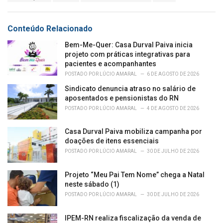
a
e
g
g
s
o
Conteúdo Relacionado
:
r
i
Bem-Me-Quer: Casa Durval Paiva inicia
e
projeto com práticas integrativas para
s
pacientes e acompanhantes
:
POSTADO POR
LÚCIO AMARAL
6 DE AGOSTO DE 2026
Sindicato denuncia atraso no salário de
aposentados e pensionistas do RN
POSTADO POR
LÚCIO AMARAL
4 DE AGOSTO DE 2026
Casa Durval Paiva mobiliza campanha por
doações de itens essenciais
POSTADO POR
LÚCIO AMARAL
30 DE JULHO DE 2026
Projeto “Meu Pai Tem Nome” chega a Natal
neste sábado (1)
POSTADO POR
LÚCIO AMARAL
30 DE JULHO DE 2026
IPEM-RN realiza fiscalização da venda de